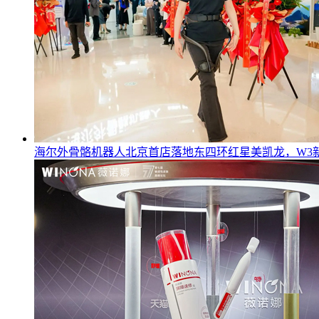
海尔外骨骼机器人北京首店落地东四环红星美凯龙，W3