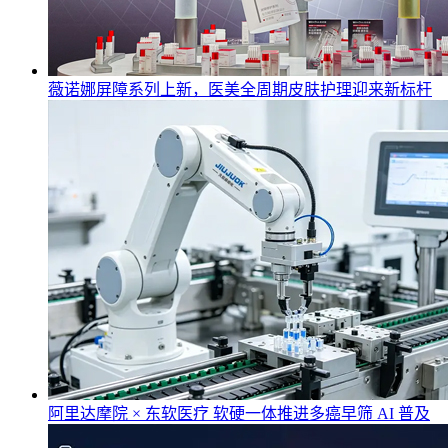
薇诺娜屏障系列上新，医美全周期皮肤护理迎来新标杆
阿里达摩院 × 东软医疗 软硬一体推进多癌早筛 AI 普及