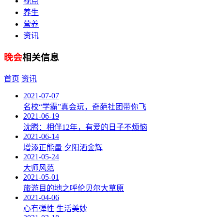
视点
养生
营养
资讯
晚会
相关信息
首页
资讯
2021-07-07
名校“学霸”真会玩，奇葩社团带你飞
2021-06-19
沈腾：相伴12年，有爱的日子不烦恼
2021-06-14
增添正能量 夕阳洒金辉
2021-05-24
大师风范
2021-05-01
旅游目的地之呼伦贝尔大草原
2021-04-06
心有弹性 生活美妙