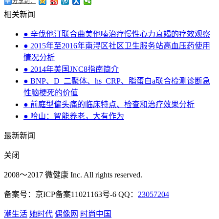
分享到：
相关新闻
● 辛伐他汀联合曲美他嗪治疗慢性心力衰竭的疗效观察
● 2015年至2016年南浔区社区卫生服务站高血压药使用
情况分析
● 2014年美国JNC8指南简介
● BNP、D_二聚体、hs_CRP、脂蛋白a联合检测诊断急
性脑梗死的价值
● 前庭型偏头痛的临床特点、检查和治疗效果分析
● 哈山：智能养老，大有作为
最新新闻
关闭
2008～2017 微健康 Inc. All rights reserved.
备案号：京ICP备案11021163号-6 QQ：
23057204
潮生活
她时代
偶像网
时尚中国