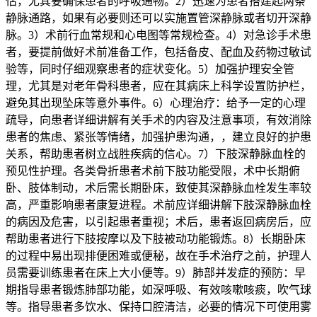
估，尤其要确保患者的呼吸通畅。2）迅速为患者搭建起两条
静脉通路，如果有必要则还可以实施置管深静脉或者切开深静
脉。3）术前行血常规和心电图等常规检查。4）对急诊手术患
者，要提前做好术前准备工作，包括备皮、配血及药物过敏试
验等，同时仔细观察患者的症状变化。5）加强护理安全管
理，尤其是对老年骨科患者，应在其病床上科学设置防护栏，
避免其出现坠床等意外事件。6）心理治疗：给予一定的心理
疏导，向患者详细讲解有关手术的内容及注意事项，有效消除
患者的焦虑、紧张等情绪，加强护患沟通，，建立良好的护患
关系，帮助患者树立战胜疾病的信心。7）下肢深静脉血栓的
预见性护理。各类骨折患者术前下肢功能受限，术中长期俯
卧、肢体制动，术后需长期卧床，致使其深静脉血栓发生率较
高，严重影响患者康复进程。术前应详细讲解下肢深静脉血栓
的病因及危害，以引起患者重视；术后，患者返回病房后，应
帮助患者进行下肢按摩以及下肢被动功能锻炼。8）长期卧床
的过程中易出现排便困难或便秘，故在手术治疗之前，护理人
员需要训练患者在床上大小便等。9）肺部并发症的预防：早
期指导患者锻炼肺部功能，如深呼吸、有效咳嗽咳痰，吹气球
等。指导患者多饮水、保持口腔清洁，必要的情况下可使用雾