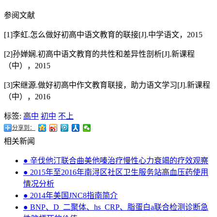
参阅文献
[1]李虹.怎么做好初高中语文教育的联接[J].中学语文，2015
[2]孙婵娴.初高中语文教育的共性和差异性剖析[J].新课程
（中），2015
[3]宋继源.做好初高中作文教育联接，助力语文学习[J].新课程
（中），2016
标签:
高中
初中
不上
分享到：
相关新闻
● 辛伐他汀联合曲美他嗪治疗慢性心力衰竭的疗效观察
● 2015年至2016年南浔区社区卫生服务站高血压药使用
情况分析
● 2014年美国JNC8指南简介
● BNP、D_二聚体、hs_CRP、脂蛋白a联合检测诊断急