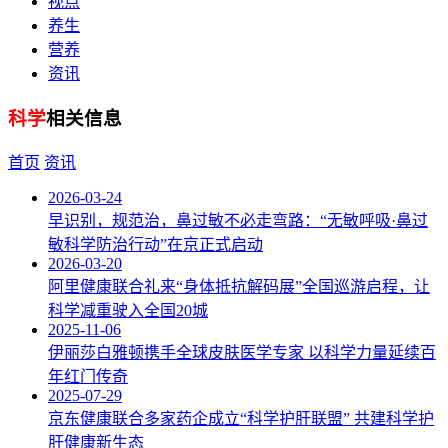
视点
养生
营养
资讯
科学
相关信息
首页
资讯
2026-03-24
早识别，规范治，鼻过敏不必走弯路：“无敏呼吸·鼻过
敏科学防治行动”在京正式启动
2026-03-20
阿里健康联合礼来“身体抵抗解码展”全国巡游启程，让
科学减重驶入全国20城
2025-11-06
伊丽莎白雅顿携手全球皮肤医学专家 以科学力量延续百
年红门传奇
2025-07-29
京东健康联合多家药企成立“科学护肝联盟” 共建科学护
肝健康新生态