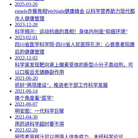
2025-03-20
eimele亦餐亮相WeNight健康峰会 以科学营养助力现代都
市人健康管理
2023-12-28
科学揭示：运动抗癌的真相！身体内创造“抑癌环境”
2023-02-01
四川省医学科学院·四川省人民医院孔洪：心衰患者阳康
后的健康管理
2022-12-02
科学家发现靶向肾上腺素受体的新型小分子激动剂，可
以口服且无镇静副作用
2021-06-20
抓好“两项建设”，推进老干部工作科学发展
2021-06-14
换个角度看“医学”
2021-06-07
明安图：一代科学巨擘
2021-04-30
用药讲科学超时要不得
2021-02-26
网传麦苗榨汁可以增强人体免疫力，未经科学论证