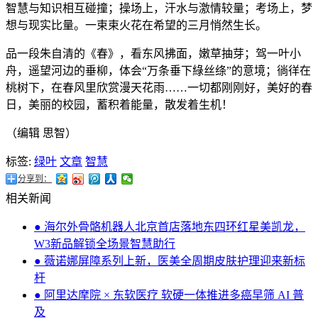
智慧与知识相互碰撞；操场上，汗水与激情较量；考场上，梦
想与现实比量。一束束火花在希望的三月悄然生长。
品一段朱自清的《春》，看东风拂面，嫩草抽芽；驾一叶小
舟，遥望河边的垂柳，体会“万条垂下綠丝绦”的意境；徜徉在
桃树下，在春风里欣赏漫天花雨……一切都刚刚好，美好的春
日，美丽的校园，蓄积着能量，散发着生机！
（编辑 思智）
标签:
绿叶
文章
智慧
分享到：
相关新闻
● 海尔外骨骼机器人北京首店落地东四环红星美凯龙，
W3新品解锁全场景智慧助行
● 薇诺娜屏障系列上新，医美全周期皮肤护理迎来新标
杆
● 阿里达摩院 × 东软医疗 软硬一体推进多癌早筛 AI 普
及