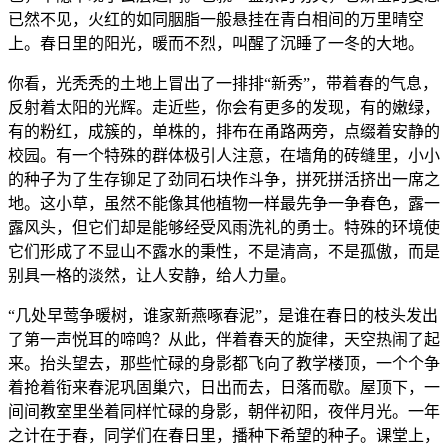
已然不见，火红的如同胭脂一般悬挂在青白相间的万里晴空
上。春日里的阳光，暖而不烈，叫醒了沉睡了一冬的大地。
你看，光秃秃的土地上冒出了一排排“新秀”，带着春的气息，
反射着太阳的光辉。走近些，你会有更多的发现，有的嫩绿，
有的粉红，成簇的，单株的，排布在甬路两旁，点缀着安静的
校园。有一个特殊的群体极引人注意，在墙角的砖缝里，小小
的种子为了生存铆足了劲同石块作斗争，拼死拼活挤出一席之
地。这小草，虽然不能像其他植物一样最先争一争春色，露一
露风头，但它们却是能够经受风雨洗礼的勇士。特殊的环境使
它们形成了不显山不露水的秉性，不是清高，不是孤傲，而是
别具一格的淡然，让人安静，给人力量。
“几处早莺争暖树，谁家新燕啄春泥”，是谁在春日的枝头发出
了第一声悦耳的啼鸣？从此，伴着春天的旋律，天空热闹了起
来。抬头望去，那些忙碌的身影都飞向了教学楼顶，一个个争
着抢着衔来春泥巩固巢穴，日出而去，日落而歇。屋顶下，一
间间教室里坐着同样忙碌的身影，朝伴初阳，夜伴月光。一年
之计在于春，同学们在春日里，播种下希望的种子。课堂上，