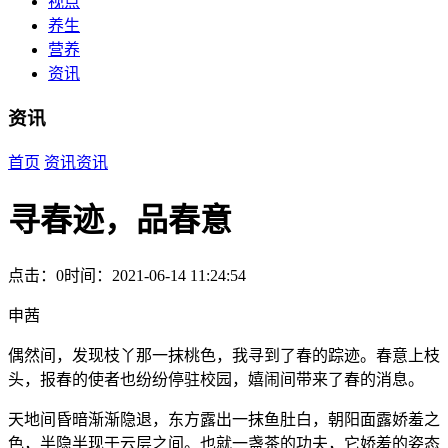
视点
养生
营养
资讯
资讯
首页
资讯
资讯
寻春迹，品春意
点击：0
时间：2021-06-14 11:24:54
申茜
偶然间，发现枝丫那一抹桃色，我寻到了春的踪迹。春意上枝
头，报春的使者也纷纷停驻校园，嬉闹间带来了春的消息。
天地间昏暗渐渐隐退，东方露出一抹鱼肚白，朝阳面露娇羞之
色，半隐半现于云层之间。也就一盏茶的功夫，它娇羞的姿态