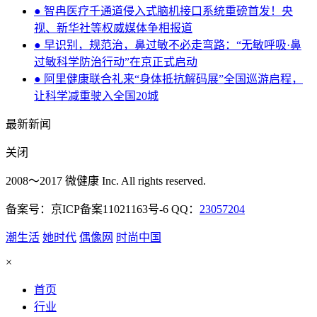
● 智冉医疗千通道侵入式脑机接口系统重磅首发！央
视、新华社等权威媒体争相报道
● 早识别，规范治，鼻过敏不必走弯路：“无敏呼吸·鼻
过敏科学防治行动”在京正式启动
● 阿里健康联合礼来“身体抵抗解码展”全国巡游启程，
让科学减重驶入全国20城
最新新闻
关闭
2008～2017 微健康 Inc. All rights reserved.
备案号：京ICP备案11021163号-6 QQ：
23057204
潮生活
她时代
偶像网
时尚中国
×
首页
行业