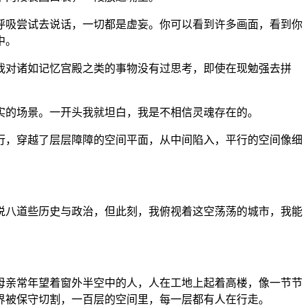
呼吸尝试去说话，一切都是虚妄。你可以看到许多画面，看到你
中。
我对诸如记忆宫殿之类的事物没有过思考，即使在现勉强去拼
实的场景。一开头我就坦白，我是不相信灵魂存在的。
行，穿越了层层障障的空间平面，从中间陷入，平行的空间像细
说八道些历史与政治，但此刻，我俯视着这空荡荡的城市，我能
母亲常年望着窗外半空中的人，人在工地上起着高楼，像一节节
界被保守切割，一百层的空间里，每一层都有人在行走。