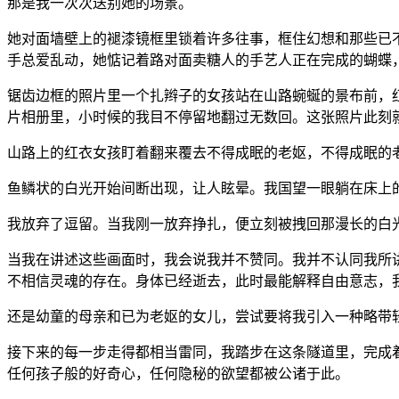
那是我一次次送别她的场景。
她对面墙壁上的褪漆镜框里锁着许多往事，框住幻想和那些已
手总爱乱动，她惦记着路对面卖糖人的手艺人正在完成的蝴蝶
锯齿边框的照片里一个扎辫子的女孩站在山路蜿蜒的景布前，
片相册里，小时候的我目不停留地翻过无数回。这张照片此刻
山路上的红衣女孩盯着翻来覆去不得成眠的老妪，不得成眠的
鱼鳞状的白光开始间断出现，让人眩晕。我国望一眼躺在床上
我放弃了逗留。当我刚一放弃挣扎，便立刻被拽回那漫长的白
当我在讲述这些画面时，我会说我并不赞同。我并不认同我所
不相信灵魂的存在。身体已经逝去，此时最能解释自由意志，
还是幼童的母亲和已为老妪的女儿，尝试要将我引入一种略带
接下来的每一步走得都相当雷同，我踏步在这条隧道里，完成
任何孩子般的好奇心，任何隐秘的欲望都被公诸于此。