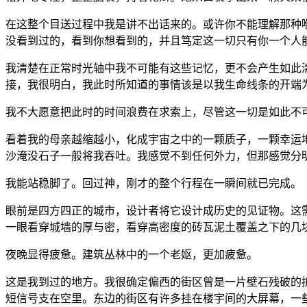
在这整个目送过程中我是讲不出话来的。或许你不能理解那种
没看到过的，看到你想看到的，并且笃定这一切只有你一个人
我清楚在正常时光轴中我不可能有这些记忆，更不会产生如此
接，我很明白，我此时所知道的事情该是以我生命线条的开端
我不大愿意把此时的时间浪费在求索上，尽管这一切是如此不
看着我的母亲越缩越小，化成宇宙之中的一颗质子，一颗幸运
沙淹没石子一般将我吞吐。我感觉不到任何外力，但那感觉分
我能站稳脚了。回过神，刚才的整个行程在一瞬间就已完成。
眼前是四方四正的城市，设计者将它设计成历史的见证物。这
一眼看穿城墙的厚与密，看穿高密度的砖瓦泥土覆盖之下的几
夜晚显得疲惫。建筑丛林中的一个老妪，更加疲惫。
这是我到过的地方。我很确定偏西的街区曾是一片壁石残破的
短信号支在空里。东边的街区有许多挂在楼宇间的大屏幕，一