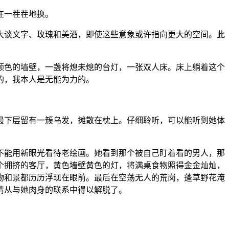
在一茬茬地换。
大谈文字、玫瑰和美酒，即使这些意象或许指向更大的空间。此
颜色的墙壁，一盏将熄未熄的台灯，一张双人床。床上躺着这个
的，我本人是无能为力的。
最下层留有一簇乌发，摊散在枕上。仔细聆听，可以能听到她体
不能用新眼光看待老绘画。她看到那个被自己盯着看的男人，那
个拥挤的客厅，黄色墙壁黄色的灯，将满桌食物照得金金灿灿，
物和景都历历浮现在眼前。最后在空荡无人的荒岗，蓬草野花淹
情从与她肉身的联系中得以解脱了。