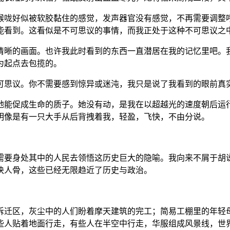
喉咙好似被软胶黏住的感觉，发声器官没有感觉，不再需要调整
能看到。这看似是不可思议的事情，而我正处于这种不可思议之
清晰的画面。也许我此时看到的东西一直潜居在我的记忆里吧。
为起点去包揽的。
可思议。你不需要感到惊异或迷沌，我只是说了我看到的眼前真
地能促成生命的质子。她没有动，是我在以超越光的速度朝后运
明像是有一只大手从后背拽着我，轻盈，飞快，不由分说。
需要身处其中的人民去领悟这历史巨大的隐喻。我向来不屑于胡
块人骨，这些已经无限趋近了历史与政治。
拆迁区，灰尘中的人们盼着摩天建筑的完工；简易工棚里的年轻
些人贴着地面行走，有些人在半空中行走，华服组成风景线，世