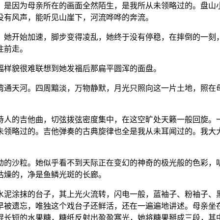
，是因为母亲所在的画面全然陌生，是我所从未领略过的。盘山
没有风声，能听见山崖下，河流哗哗的奔流。
，她开始加速，脚步变得凌乱，她终于没有停稳，在摔倒的一刻
往前走。
幅样貌很难联想到她发福后那扁平圆浑的面盘。
湾通天河。四周黯淡，万物静默，月光只照向这一片土地，照在
诗人的吉他曲，切弦拨弦密度集中，在这空旷处天籁一般回旋。
未领略过的。吉他弹奏的古典旋律也全是我从未耳闻过的。我大
动的沙粒。她似乎看不到天际正在变幻的神奇的极光般的色彩，
枯燥的，净是鱼鳞光斑的长廊。
水泥涂抹的台子，其上光火流转，闪电一般，蓝袖子、粉袖子、
早被遗忘，唯独这个戏台子还鲜活，还在一遍遍地讲述。母亲坐
棍长短的水果糖，糖纸反射出盈盈寒光，她将糖果掰成三段，其