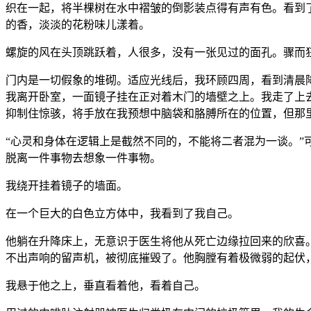
织在一起，将半棵树在水中褶皱的倒影装点得有声有色。看到
的香，淡淡的花粉味儿漾着。
螺旋的风在头顶跳跃着，人很多，没有一张见过的面孔。骤而
门内是一切假象的堆砌。适应光线后，我环顾四周，看到清晨
我离开卧室，一面镜子挂在正对着木门的墙壁之上。我走了上
抑制住惊骇，将手放在我预想中脑袋和胳膊所在的位置，但那
“心灵和身体在逻辑上是截然不同的，不能将二者混为一谈。
脱离一件事物去想象一件事物。
我绕开挂着镜子的墙面。
在一个巨大的白色立方体中，我看到了我自己。
他躺在升降床上，无意识于医生将他从死亡边缘拉回来的欣喜
不出声响的留声机，被彻底摧毁了。他胸膛有着极微弱的起伏
我悬于他之上，垂直看着他，看着自己。