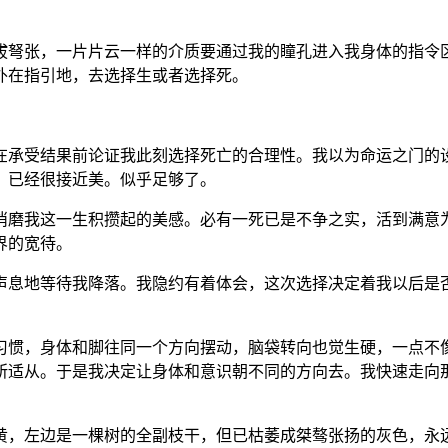
拔弩张，一片片云一样的介质要通过我的瞳孔进入我身体的指令
外在指引地，去选择生或者选择死。
在承受结果前论证我此刻选择死亡的合理性。我以为命运之门的
，已经很接近美。似乎足够了。
消磨我这一生积攒起的美感。必有一死已是不争之实，活到满意
界的宽待。
声息地等待我降落。我隐约有着体会，这次选择决定着我以后是
习惯，身体和脚往同一个方向摆动，脑袋转向也觉生硬，一点不
所适从。于是我决定让身体和意识朝不同的方向去。我快速走向
黄，左边是一棵树的全副枝干，但已枯萎成桀骜张扬的灰色，永