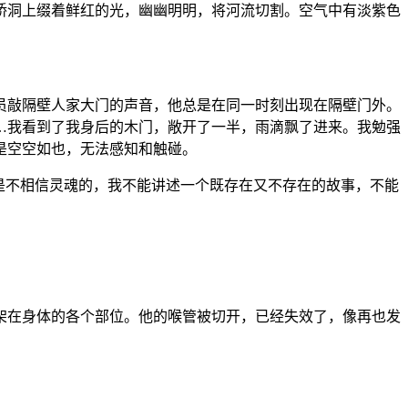
桥洞上缀着鲜红的光，幽幽明明，将河流切割。空气中有淡紫色
员敲隔壁人家大门的声音，他总是在同一时刻出现在隔壁门外。
…我看到了我身后的木门，敞开了一半，雨滴飘了进来。我勉强
是空空如也，无法感知和触碰。
是不相信灵魂的，我不能讲述一个既存在又不存在的故事，不能
架在身体的各个部位。他的喉管被切开，已经失效了，像再也发