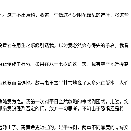
区。这并不出意料，我这一生做过不少眼花缭乱的选择，将这些
设置者在用生之乐趣引诱我，以为我必然会有得失的乐哀。我看
为止便成了福分。如果在八十七岁的这一天，我有尊严地选择离
否还要面临选择。故事书里玄乎其言地说了太多死亡版本，人们
像随意为之。我第一次对平日全然忽略的事感到困惑，走姿，突
那扇意识强烈否定的门，放弃一切思考，不知出于恐惧还是希
远静止了。离黄色更近些的，是半棵树，两重不同厚度的青绿交