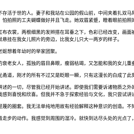
不存活于世的人。妻子和我站在公园的假山前，中间夹着扎双马
，怕拍照的工夫蝴蝶做好并且飞走。她双眉紧蹙，瞪着眼前拍照
红布衣裳，两根细黑的发辫搭在耳垂之下，色彩已经改变，画面
就悬挂在我女儿照片的旁边，比我女儿只大一两岁的样子。
老妪想着年幼时的举家团聚。
的衰老女人，孤独的眉目鼻眼，瘦弱枯竭，又怎能和我的女儿重
光甬道，刚才的所有不过又是眨眼一瞬，只有这漫长的白成了此
讲述的一切，尽管我已经开始讲述。即使我们需要诉诸物质之外
我感到喜悦和欣喜。但我并不急于探索经验与文化，我只尝试讲
轻蔑的圈套。我无法单纯地用故有经验解释这种意识的创造。不
着走步的动作。我感觉到周围的湿冷。就快到达尽头处的光点了