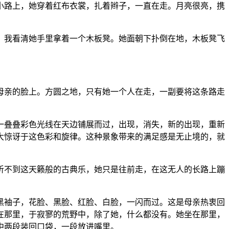
小路上，她穿着红布衣裳，扎着辫子，一直在走。月亮很亮，携
，我看清她手里拿着一个木板凳。她面朝下扑倒在地，木板凳飞
母亲的脸上。方圆之地，只有她一个人在走，一副要将这条路走
一叠叠彩色光线在天边铺展而过，出现，消失，新的出现，重新
大惊讶于这色彩和旋律。这种景象带来的满足感是无止境的，就
听不到这天籁般的古典乐，她只是往前走，在这无人的长路上蹦
黑袖子，花脸、黑脸、红脸、白脸，一闪而过。这是母亲热衷回
在那里，于寂寥的荒野中，除了她，什么都没有。她坐在那里，
中两段装回口袋，一段放进嘴里。