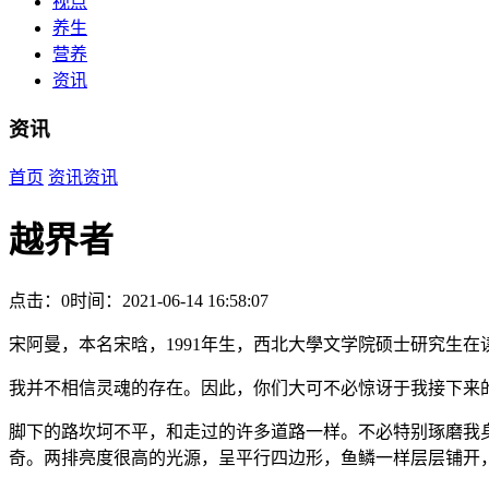
视点
养生
营养
资讯
资讯
首页
资讯
资讯
越界者
点击：0
时间：2021-06-14 16:58:07
宋阿曼，本名宋晗，1991年生，西北大學文学院硕士研究生
我并不相信灵魂的存在。因此，你们大可不必惊讶于我接下来
脚下的路坎坷不平，和走过的许多道路一样。不必特别琢磨我
奇。两排亮度很高的光源，呈平行四边形，鱼鳞一样层层铺开