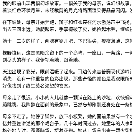
我的眼前出现两幅幻想故事。一幅关于我的母亲，说幻想故事
着淡红色环状月晕，未经裁剪的月光将路面渲染得晶晶闪闪。
在下坡处，母亲开始奔跑，辫子和红衣裳在河水激荡声中飞扬
出去三四米远。她爬起来，手掌擦破了皮，她捡起木凳，继续
她十一二岁的样子，两腮有婴儿肥，下巴很尖，瘦瘦薄薄，这
视野拉远，这是黑暗余留下的一个岛屿，一座山，一条路，一
到尽头的样子。我俯视着她，跟着她。
天边出现了彩光，眼前温暖了起来。耳边传来吉普赛现代游吟
消失，没有一种重复的色彩出现。那些奇怪的颜色是我双眼所
好像找到了终生莫名渴望的答案。
母亲走了很远，小小的人儿就像一颗铺在路上的沙粒，欢快蠕
蹦跳跳。我陶醉在面前的景象中，已然忘却刚刚还身处在一条
母亲不走了。她停了脚步，放下小板凳，她的面前果然有一个
忆并重复讲述的那个戏台子，几十年时间过去，她童年的人事
格外地专注，歪歪脑袋，捋着花辫。她从口袋拿出来一颗火柴