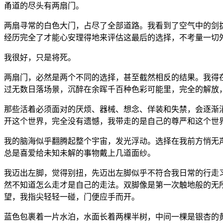
甬道的尽头有两扇门。
两扇寻常的白色大门，占尽了全部道路。我看到了空气中的剑
经历完全了才能心安理得地来评估这最后的选择，不考量一切
我很好，只是将死。
两扇门，必然是两个不同的选择，甚至截然相反的结果。我得
过无数日落场景，沉醉在余晖千百种色彩可能里，完全的解放
那些活着必须面对的厌烦、器械、想念、佯装和失禁，会逐渐
开这个世界，完全没有遗憾，我带走的是自己的尊严和这个世
我的脑海似乎翻腾起整个宇宙，发光浮动。选择在我前方悄无
总是喜爱给未知未解的事物戴上几道面纱。
我迈出左脚，觉得别扭，先迈出左脚似乎不符合我日常的行走
然不知道怎么走才是自己的走法。双脚像是第一次触地般的无
望，我指尖轻轻一碰，门便应手而开。
蓝色包裹着一片水泊，水面长着两棵半树，中间一棵是银杏的