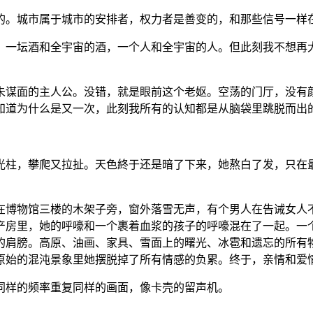
的。城市属于城市的安排者，权力者是善变的，和那些信号一样
，一坛酒和全宇宙的酒，一个人和全宇宙的人。但此刻我不想再
未谋面的主人公。没错，就是眼前这个老妪。空荡的门厅，没有
知道为什么是又一次，此刻我所有的认知都是从脑袋里跳脱而出
光柱，攀爬又拉扯。天色終于还是暗了下来，她熬白了发，只在
在博物馆三楼的木架子旁，窗外落雪无声，有个男人在告诫女人
产房里，她的呼嚎和一个裹着血浆的孩子的呼嚎混在了一起。一
的肩膀。高原、油画、家具、雪面上的曙光、冰雹和遗忘的所有
原始的混沌景象里她摆脱掉了所有情感的负累。终于，亲情和爱
同样的频率重复同样的画面，像卡壳的留声机。