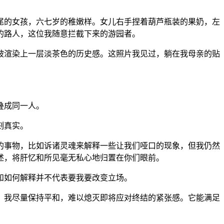
尾的女孩，六七岁的稚嫩样。女儿右手捏着葫芦瓶装的果奶，左
的路人，这位我随意拦截下来的游园者。
被渲染上一层淡茶色的历史感。这照片我见过，躺在我母亲的贴
叠成同一人。
刻真实。
的事物，比如诉诸灵魂来解释一些让我们哑口的现象，但我仍然
述，将肝忆和所见毫无私心地归置在你们眼前。
知如何解释并不代表要我要改变立场。
，我尽量保持平和，难以熄灭即将应对终结的紧张感。它能满足