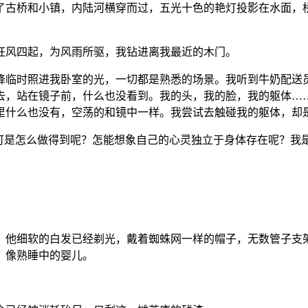
了古桥和小镇，内陆河横穿而过，五光十色的艳灯投影在水面，
狂风四起，为风雨所驱，我钻进离我最近的木门。
降临时照进我卧室的光，一切都是熟悉的场景。我听到牛奶配送
去，站在镜子前，什么也没看到。我的头，我的脸，我的躯体…
里什么也没有，空荡的和镜中一样。我尝试去触碰我的躯体，却
”可是怎么做得到呢？怎能想象自己的心灵独立于身体存在呢？我
。他细软的白发已经剃光，戴着蜘蛛网一样的帽子，无数管子支
，像熟睡中的婴儿。