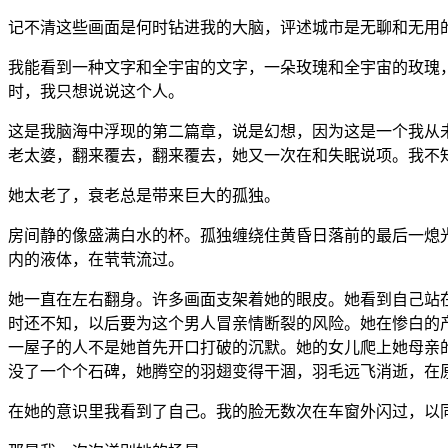
记不清这些画面是何时钻进我的大脑，评述城市是无聊和无用
我能看到一种文字和全宇宙的文字，一朵玫瑰和全宇宙的玫瑰
时，我只想说说这个人。
这是我脑海中浮现的第二篇章，说是幻想，因为这是一个我从
老太婆，翻来覆去，翻来覆去，她又一次在和失眠说项。我不
她太老了，衰老总是带来巨大的孤独。
房间静的像盛满白水的杯。孤独缠绕住黄昏日落前的最后一熄
内的液体，在茕茕流过。
她一直在左右翻身。许多画面支架着她的眼皮。她看到自己站
时还不知，以后要为这个男人冒亲情断裂的风险。她在惨白的
一屋子的人不是她首先开口打破的沉默。她的女儿爬上她母亲
没了一个个石碑，她腾空的羽翅变得干涸，羽毛远飞消逝，在
在她的意识里我看到了自己。我的脸无数次在车窗外闪过，以