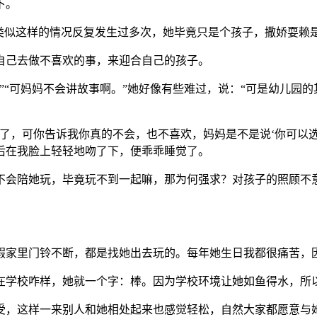
下。
。类似这样的情况反复发生过多次，她毕竟只是个孩子，撒娇耍赖
自己去做不喜欢的事，来迎合自己的孩子。
”“可妈妈不会讲故事啊。”她好像有些难过，说：“可是幼儿园
了，可你告诉我你真的不会，也不喜欢，妈妈是不是说‘你可以
后在我脸上轻轻地吻了下，便乖乖睡觉了。
不会陪她玩，毕竟玩不到一起嘛，那为何强求？对孩子的照顾不
假家里门铃不断，都是找她出去玩的。每年她生日我都很痛苦，
在学校咋样，她就一个字：棒。因为学校环境让她如鱼得水，所
受，这样一来别人和她相处起来也感觉轻松，自然大家都愿意与