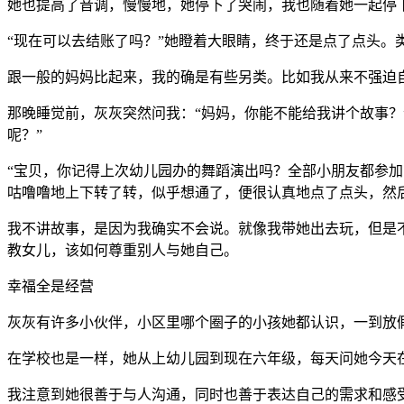
她也提高了音调，慢慢地，她停下了哭闹，我也随着她一起停
“现在可以去结账了吗？”她瞪着大眼睛，终于还是点了点头
跟一般的妈妈比起来，我的确是有些另类。比如我从来不强迫
那晚睡觉前，灰灰突然问我：“妈妈，你能不能给我讲个故事？
呢？”
“宝贝，你记得上次幼儿园办的舞蹈演出吗？全部小朋友都参加
咕噜噜地上下转了转，似乎想通了，便很认真地点了点头，然
我不讲故事，是因为我确实不会说。就像我带她出去玩，但是
教女儿，该如何尊重别人与她自己。
幸福全是经营
灰灰有许多小伙伴，小区里哪个圈子的小孩她都认识，一到放
在学校也是一样，她从上幼儿园到现在六年级，每天问她今天
我注意到她很善于与人沟通，同时也善于表达自己的需求和感