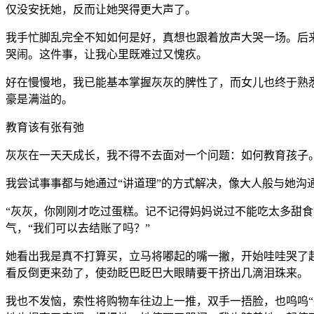
仅没安抚她，反而让她哭得更大声了。
我手忙脚乱完全不知如何是好，真想也跟着放声大哭一场。后
哭闹。这件事，让我心里既难过又愧疚。
好在慢慢地，我已能基本掌握灰灰的脾性了，而女儿也终于熟
豪是满溢的。
教育该有张有弛
灰灰在一天天成长，我不得不去面对一个问题：如何教育孩子
我尝试事事都与她通过“讲道理”的方式解决，像大人般与她
“灰灰，你刚刚才吃过蛋糕。记不记得妈妈说过不能吃太多甜食
气，“我们可以去结账了吗？”
她看出我是真不打算买，立马将嘟起的嘴一撇，开始哇哇哭了
看反倒更来劲了，使劲眨巴眨巴大眼睛要干挤出几滴泪珠来。
我也不发恼，索性将购物车往边上一推，双手一捂脸，也呜呜