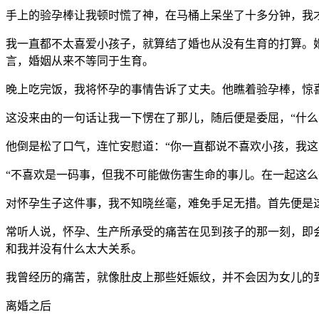
手上的验孕棒让我顿时慌了神，在马桶上呆坐了十多分钟，我
我一直都不太喜爱小孩子，就算结了婚也从没有生育的打算。婚
言，婚姻从来不等同于生育。
晚上吃完饭，我将怀孕的事情告诉了丈夫。他瞧着验孕棒，惊
这没来由的一句话让我一下愣在了那儿，随后便是委屈，“什么
他倒是松了口气，连忙安慰道：“你一直都说不喜欢小孩，我
“不喜欢是一码事，但我不可能做伤害生命的事儿。在一起这
对怀孕生子这件事，我不知晓丝毫，难免手足无措。首先便是
常听人说，怀孕、生产所承受的痛苦在见到孩子的那一刻，即
和我并没有什么太大关系。
我曾经历的痛苦，就像肚皮上那些妊娠纹，并不会因为女儿的
离婚之后