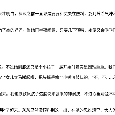
来才明白，灰灰之前一直都是婆婆和丈夫在照料，婴儿凭着气味
悉了她的妈妈。当她再半夜闹觉，只要几下轻哄，她便又会乖乖
。
沟通。不过她到底还只是个小孩子，最开始时着实是困难重重。我
？”女儿立马嘟起嘴，把头摇得像个小拨浪鼓似的，“不，不……
起来。我也颇钦佩孩子这股说来就来的神演技，不过心里清楚不
“哭”了起来。灰灰显然没预料到这一出，在她的思维观里，大人