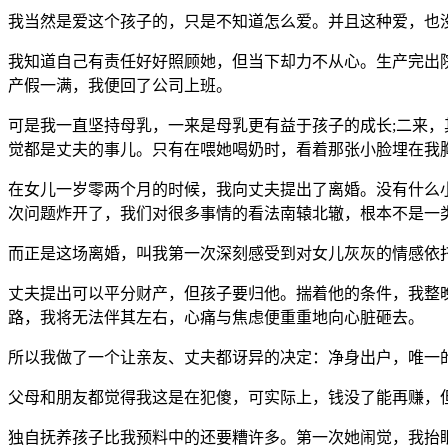
我当然是爱这个孩子的，只是不知道怎么爱。并且这种爱，也
我知道自己有责任好好照顾她，但当下却力不从心。生产完出
产假一满，我便回了公司上班。
可是我一直坚持母乳，一来是母乳更有益于孩子的成长;二来
觉都是丈夫的事儿。只有在喂她喝奶时，看着那张小脸埋在我
在女儿一岁零两个月的时候，我向丈夫提出了离婚。没有什么
次问题炸开了，我们对很多事情的看法南辕北辙，根本不是一
而正是这场离婚，叫我第一次深刻感受到对女儿灰灰的情感依
丈夫提出可以平分财产，但孩子要归他。揣着他的条件，我整
路，我将无法伴其左右，心痛与焦虑便重重地向心脏砸去。
所以我做了一个让亲友、丈夫都讶异的决定：净身出户，唯一
父母和朋友都觉得我这是在犯傻，可实际上，钱没了能再赚，
独自抚养孩子比我预料中的还要糟许多。第一次她闹觉，我抬