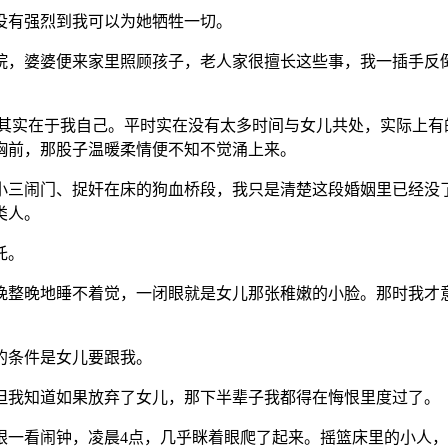
没有强烈到我可以为她牺牲一切。
院，婆婆便来家里照顾孩子，老人家很擅长这些事，我一插手反
，其实在于我自己。平时实在没有太多时间与女儿共处，实际上有
胸前，那股子温暖柔情便不知不觉涌上来。
小三闹门、捉奸在床的狗血桥段，我只是清楚这段婚姻里已经没
类人。
托。
晚整晚地睡不着觉，一闭眼就是女儿那张稚嫩的小脸。那时我才
的条件是女儿要跟我。
但我知道如果放弃了女儿，那下半辈子我都得在悔恨里度过了。
眼一看闹钟，凌晨4点，几乎眯着眼爬了起来。摇篮床里的小人