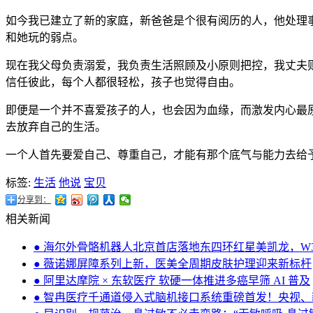
如今我已建立了新的家庭，新爸爸是个很有阅历的人，他处理
和她玩的弱点。
现在我父母负责溺爱，我负责生活照顾及小原则把控，我丈夫
信任彼此，每个人都很轻松，孩子也觉得自由。
即便是一个并不喜爱孩子的人，也会因为血缘，而激发内心最
去放弃自己的生活。
一个人首先要爱自己、尊重自己，才能有那个底气与能力去给
标签:
生活
他说
宝贝
分享到：
相关新闻
● 海尔外骨骼机器人北京首店落地东四环红星美凯龙，W
● 薇诺娜屏障系列上新，医美全周期皮肤护理迎来新标杆
● 阿里达摩院 × 东软医疗 软硬一体推进多癌早筛 AI 普及
● 智冉医疗千通道侵入式脑机接口系统重磅首发！央视