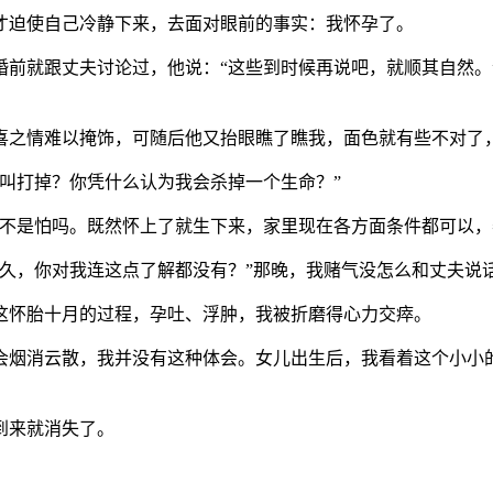
才迫使自己冷静下来，去面对眼前的事实：我怀孕了。
前就跟丈夫讨论过，他说：“这些到时候再说吧，就顺其自然。”
喜之情难以掩饰，可随后他又抬眼瞧了瞧我，面色就有些不对了，
叫打掉？你凭什么认为我会杀掉一个生命？”
这不是怕吗。既然怀上了就生下来，家里现在各方面条件都可以，
么久，你对我连这点了解都没有？”那晚，我赌气没怎么和丈夫说
这怀胎十月的过程，孕吐、浮肿，我被折磨得心力交瘁。
会烟消云散，我并没有这种体会。女儿出生后，我看着这个小小
到来就消失了。