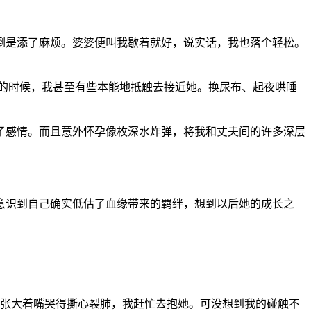
倒是添了麻烦。婆婆便叫我歇着就好，说实话，我也落个轻松。
的时候，我甚至有些本能地抵触去接近她。换尿布、起夜哄睡
了感情。而且意外怀孕像枚深水炸弹，将我和丈夫间的许多深层
意识到自己确实低估了血缘带来的羁绊，想到以后她的成长之
，张大着嘴哭得撕心裂肺，我赶忙去抱她。可没想到我的碰触不