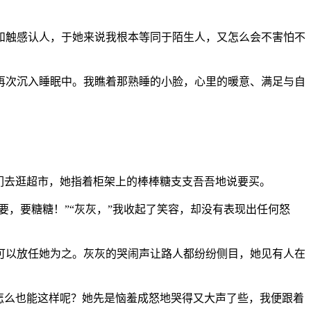
和触感认人，于她来说我根本等同于陌生人，又怎么会不害怕不
再次沉入睡眠中。我瞧着那熟睡的小脸，心里的暖意、满足与自
们去逛超市，她指着柜架上的棒棒糖支支吾吾地说要买。
要，要糖糖！”“灰灰，”我收起了笑容，却没有表现出任何怒
可以放任她为之。灰灰的哭闹声让路人都纷纷侧目，她见有人在
怎么也能这样呢？她先是恼羞成怒地哭得又大声了些，我便跟着