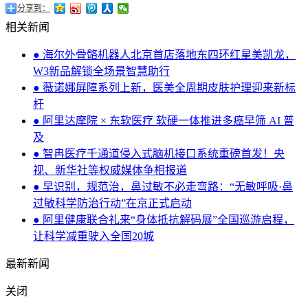
分享到：
相关新闻
● 海尔外骨骼机器人北京首店落地东四环红星美凯龙，
W3新品解锁全场景智慧助行
● 薇诺娜屏障系列上新，医美全周期皮肤护理迎来新标
杆
● 阿里达摩院 × 东软医疗 软硬一体推进多癌早筛 AI 普
及
● 智冉医疗千通道侵入式脑机接口系统重磅首发！央
视、新华社等权威媒体争相报道
● 早识别，规范治，鼻过敏不必走弯路：“无敏呼吸·鼻
过敏科学防治行动”在京正式启动
● 阿里健康联合礼来“身体抵抗解码展”全国巡游启程，
让科学减重驶入全国20城
最新新闻
关闭