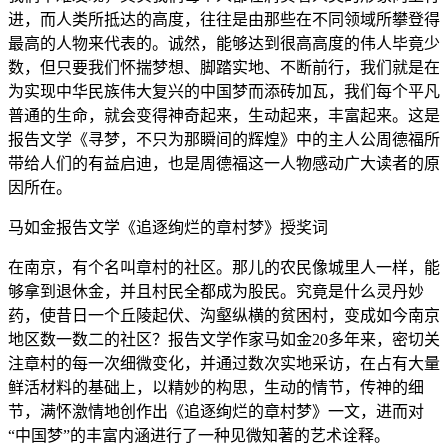
进，而人类所抵达的高度，往往是由那些在不同领域所攀登得
最高的人物来代表的。诚然，能够达到很高高度的伟人毕竟少
数，但只要我们怀揣梦想、脚踏实地、不断前行，我们就是在
为实现中华民族伟大复兴的中国梦而添砖加瓦，我们每个平凡
普通的生命，就会变得神奇起来，生动起来，丰富起来。这是
报告文学《寻梦，不只为那瞬间的辉煌》中的主人公周德福所
带给人们的有益启迪，也是周德福这一人物感动广大读者的原
因所在。
马如金报告文学《追逐绚烂的章村梦》授奖词
在南京，有个名叫章村的社区。那儿的农民像城里人一样，能
够拿到退休金，并且村民全都成为股民。究竟是什么灵丹妙
药，使昔日一个丘陵起伏、沟壑纵横的贫困村，变成如今南京
地区数一数二的社区？报告文学作家马如金20多年来，密切关
注章村的每一次细微变化，并通过数次实地采访，在占有大量
鲜活材料的基础上，以精妙的构思，生动的情节，传神的细
节，满怀激情地创作出《追逐绚烂的章村梦》一文，进而对
“中国梦”的丰富内涵进行了一种见微知著的艺术诠释。