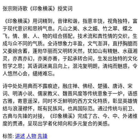
张宗刚诗歌《印象横溪》授奖词
《印象横溪》用词精到，音律和谐，指意丰饶，视角独特，富
于现代意识和思辨气息。凡山之美、水之媚、竹之翠、蝶之
飞，情、景、人、物的组合搭配，技术流和真性情的交织，生
成与众不同的气质。全诗想象力丰盈，文气澎湃，直抒胸臆而
又委婉含蓄，蓬勃华丽而又明转天然，犹如山有精魅、水蕴湘
灵，亦真亦幻，亦美亦善，于起承转合间，生发出独特的文化
哲学之思；其语调迷离且向上，混沌复明朗，清纯而魅惑，令
人悠然心会，缱绻难忘。
诗中处处用典而不露痕迹，融庄禅、佛经、楚骚、唐诗、宋
词、明清小说、儒家教义、魏晋风度等传统意象于一炉，语感
古雅，寄意遥深，同时不乏鲜明的西方文化特质，彰显英雄情
结与浪漫襟怀，既有民族风，也具国际范。通过传统与前卫、
古典与先锋的对接，《印象横溪》完成了古、今、中、外诸维
度的贯通，呈现出学者化倾向和多元复合的美感。
标签:
讲述
人物
先锋