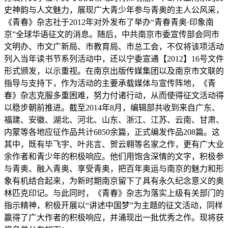
史神韵与人文魅力，展现广大青少年参与青奥的主人公风采，
《青春》杂志社于2012年对外发布了举办“青春青奥·印象南
京”全球华语征文的消息。随后，中共南京市委宣传部会同市
文明办、市文广新局、市教育局、市总工会，不仅将该项活动
列入当年读书节系列活动中，还以宁委宣通【2012】16号文件
形式颁发，以示重视。在南京出版传媒集团以及南京市文联的
指导与支持下，作为活动的主要承载媒体与宣传阵地，《青
春》杂志克服多重困难，努力付诸行动，从而使得征文活动得
以稳步朝前推进。截至2014年8月，编辑部共收到来自广东、
福建、安徽、湖北、河北、山东、浙江、江苏、云南、甘肃、
内蒙等各地应征作品共计6850余篇，正式编发作品208篇。这
其中，既有毕飞宇、叶兆言、贺云翱等名家之作，更有广大业
余作者和青少年的积极响应。他们用饱含深情的文字，积极参
与青奥、融入青奥、享受青奥，把百年奥运与南京的魅力和形
象有机结合起来，为新时期南京留下了具有永久纪念意义的奥
林匹克印记。与此同时，《青春》杂志为落实上级有关部门的
指示精神，积极开展以“讲述中国梦”为主题的征文活动，同样
赢得了广大作者的积极响应，并涌现出一批优秀之作。现将获