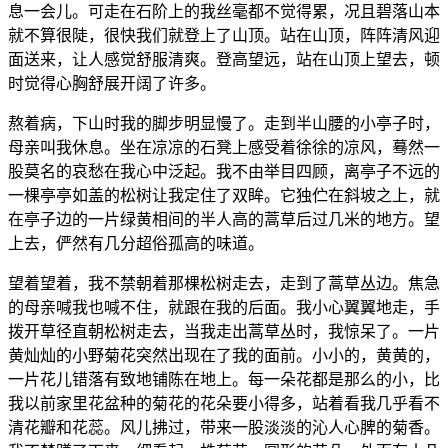
息一会儿。可走在石阶上的我丝毫都不觉得累，况且碧落山本
就不算很陡，很快我们就登上了山顶。站在山顶，阵阵清风迎
面送来，让人感觉舒服清爽。登高望远，站在山顶上望去，顿
时觉得心胸舒展开阔了许多。
熬着病，下山时我的脚步明显慢了。走到半山腰的小亭子时，
母亲叫我休息。坐在凉凉的石凳上感受着徐徐的凉风，蓦然一
股莫名的哀愁在我心中泛起。我不由举目四顾，离亭子不远的
一棵亭亭如盖的松树让我定住了双眸。它独伫在斜坡之上，就
在亭子边的一片绿黄相间的半人高的蒿草后过几米的地方。望
上去，俨然有几分超俗孤高的味道。
望着望着，我不禁朝着那棵松树走去，走到了蒿草丛边。焦急
的母亲喊我也喊不住，就跟在我的后面。我小心翼翼地走，手
拨开草径直朝松树走去，当我走出蒿草丛时，我惊呆了。一片
黄灿灿的小野菊花突然出现在了我的面前。小小的，黄黄的，
一片花儿错落有致地铺陈在地上。每一朵花都是那么的小，比
我以前家里花盆种的菊花的花朵要小得多，站着看我几乎看不
清花瓣和花蕊。风儿拂过，带来一股淡淡的沁人心脾的菊香。