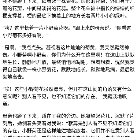
我不禁蹲了下来，细看起一株菊花。圆形的花朵，外面有十几
瓣的花瓣，中间是淡褐的花蕊。整个花朵被中指长的绿绿的细
梗支撑着，梗的最底下挨着土的地方长着两片小小的绿叶。
“咦？这里长着一片小野菊花呀。”跟上来的母亲说。“你看这
小野菊花多好看啊。”
“是啊。”我点点头。凝视着这片灿灿的菊黄，我突然黯然神
伤。小野菊啊小野菊，你们为什么开在这里啊！在这山上默默
地生长，静静地开放，最终悄悄地凋谢。想着想着，恍然我觉
得自己就像一株小野菊花，默默地成长，默默地熬病，最后默
默地离去。
“唉！这些小野菊花虽然漂亮，但开在这山间的角落又有什么
意义呢？别人看不见，也不知道它们的存在。”我黯淡地叹
道。
母亲也蹲了下来，蹲在了我的旁边。她凝望起花儿，沉默了片
刻后，她侧着头笑着对我说：“就算是别人看不见不知道它们
的存在，小野菊还是这样灿烂地绽放着。它们并不在意别人看