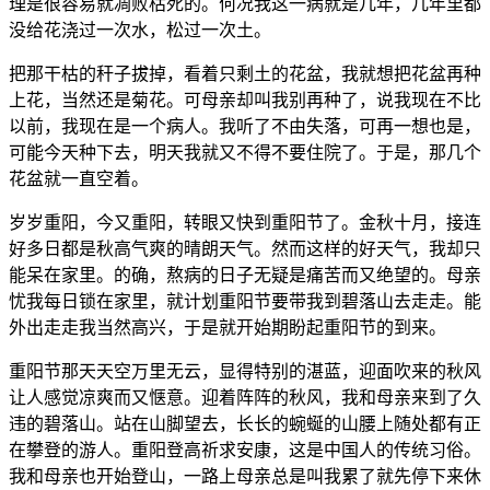
理是很容易就凋败枯死的。何况我这一病就是几年，几年里都
没给花浇过一次水，松过一次土。
把那干枯的秆子拔掉，看着只剩土的花盆，我就想把花盆再种
上花，当然还是菊花。可母亲却叫我别再种了，说我现在不比
以前，我现在是一个病人。我听了不由失落，可再一想也是，
可能今天种下去，明天我就又不得不要住院了。于是，那几个
花盆就一直空着。
岁岁重阳，今又重阳，转眼又快到重阳节了。金秋十月，接连
好多日都是秋高气爽的晴朗天气。然而这样的好天气，我却只
能呆在家里。的确，熬病的日子无疑是痛苦而又绝望的。母亲
忧我每日锁在家里，就计划重阳节要带我到碧落山去走走。能
外出走走我当然高兴，于是就开始期盼起重阳节的到来。
重阳节那天天空万里无云，显得特别的湛蓝，迎面吹来的秋风
让人感觉凉爽而又惬意。迎着阵阵的秋风，我和母亲来到了久
违的碧落山。站在山脚望去，长长的蜿蜒的山腰上随处都有正
在攀登的游人。重阳登高祈求安康，这是中国人的传统习俗。
我和母亲也开始登山，一路上母亲总是叫我累了就先停下来休