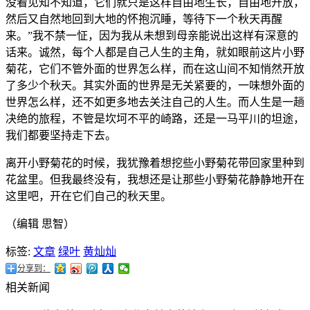
没看见知不知道，它们就只是这样自由地生长，自由地开放，
然后又自然地回到大地的怀抱沉睡，等待下一个秋天再醒
来。”我不禁一怔，因为我从未想到母亲能说出这样有深意的
话来。诚然，每个人都是自己人生的主角，就如眼前这片小野
菊花，它们不管外面的世界怎么样，而在这山间不知悄然开放
了多少个秋天。其实外面的世界是无关紧要的，一味想外面的
世界怎么样，还不如更多地去关注自己的人生。而人生是一趟
决绝的旅程，不管是坎坷不平的崎路，还是一马平川的坦途，
我们都要坚持走下去。
离开小野菊花的时候，我犹豫着想挖些小野菊花带回家里种到
花盆里。但我最终没有，我想还是让那些小野菊花静静地开在
这里吧，开在它们自己的秋天里。
（编辑 思智）
标签:
文章
绿叶
黄灿灿
分享到：
相关新闻