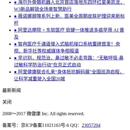
● 海尔外骨骼机器人北京首店落地东四环红星美凯龙，
W3新品解锁全场景智慧助行
● 薇诺娜屏障系列上新，医美全周期皮肤护理迎来新标
杆
● 阿里达摩院 × 东软医疗 软硬一体推进多癌早筛 AI 普
及
● 智冉医疗千通道侵入式脑机接口系统重磅首发！央
视、新华社等权威媒体争相报道
● 早识别，规范治，鼻过敏不必走弯路：“无敏呼吸·鼻
过敏科学防治行动”在京正式启动
● 阿里健康联合礼来“身体抵抗解码展”全国巡游启程，
让科学减重驶入全国20城
最新新闻
关闭
2008～2017 微健康 Inc. All rights reserved.
备案号：京ICP备案11021163号-6 QQ：
23057204