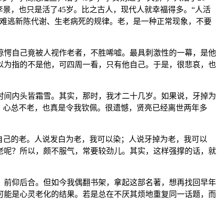
李景，也只是活了45岁。比之古人，现代人就幸福得多。“人活
也难逃新陈代谢、生老病死的规律。老，是一种正常现象，不要
惊愕自己竟被人视作老者，不胜唏嘘。最具刺激性的一幕，是他
以为指的不是他，可四周一看，只有他自己。于是，很悲哀，也
时间内头皆霜雪。其实，那时，我才二十几岁。如果说，牙掉为
，心总不老，也真是令我钦佩。很遗憾，贤亮已经离世两年多
自己的老。人说发白为老，我可以染；人说牙掉为老，我可以
老呢？所以，颇不服气，常要较劲儿。其实，这样强撑的话，就
，前仰后合。但如今我偶翻书架，拿起这部名著，想再找回早年
可能是心灵老化的结果。若是总在不厌其烦地重复同一话题，而