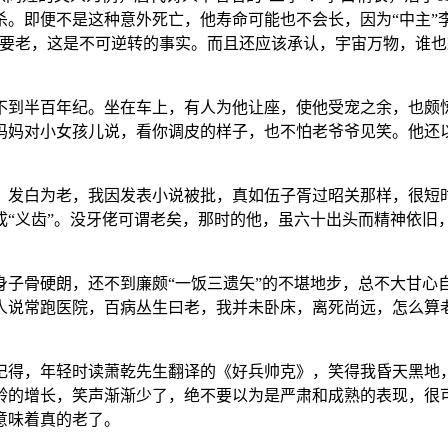
杀。即便不是这种意外死亡，他寿命可能也不会长，因为“中主”
是要老，这是不可逆转的事实。而且还应该承认，宇宙万物，谁
不到半百年纪。坐在车上，有人为他让座，使他受宠之余，也颇
妈妈对小女孩儿说，看你调皮的样子，也不怕老爷爷见笑。他还
，发白为老，我因发表小说被批，真如伍子胥过昭关那样，很短
成“义齿”。没牙佬可谓老矣，那时的他，虽六十出头而精神依旧
身子骨硬朗，还不到廉颇“一饭三遗矢”的不堪地步，总不大甘心
人说常跑医院，百病丛生曰老，我并未卧床，离死尚远，怎么算
记得，年轻时读萧乾先生翻译的《好兵帅克》，笑得我昏天黑地
龄的增长，笑声渐渐少了，绝不要以为是严肃和成熟的表现，很
意味着真的老了。