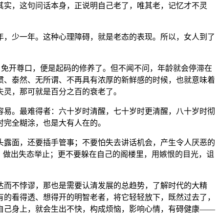
其实，这句问话本身，正说明自己老了，唯其老，记忆才不灵
年，少一年。这种心理障碍，就是老态的表现。所以，女人到了
”，免开尊口，便是起码的修养了。但不闻不问，年龄就会停滞在
惯、泰然、无所谓、不再具有浓厚的新鲜感的时候，也就意味着
失灵，那可就是百分之百的衰老了。
容易。最难得者：六十岁时清醒，七十岁时更清醒，八十岁时彻
时完全糊涂，也是大有人在的。
头露面，还要插手管事；不要怕失去讲话机会，产生令人厌恶的
，做出失态举止；更不要躲在自己的阁楼里，用嫉恨的目光，诅
达而不悖谬，那也是需要认清发展的总趋势，了解时代的大精
有的看得透、想得开的明智老者，将它轻轻放下，既然过去了，
自己身上，就会生出不快，构成烦恼，影响心情，有碍健康——