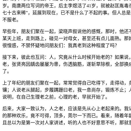
岁。南唐两位写词的帝王，后主李煜活了41岁，就被赵匡胤毒
七十古来稀”，延展到现在，已不是什么了不起的事。但人总
不服老。
早些年，朋友们聚在一起，梁晓声叙说他的感慨，那时，他还
某天上班，走到路上，碰见一对母女，甚至还有点儿面熟。那
很惶惑，不禁怀疑地问朋友们：我真老到这种程度了吗？
接下来，彼此也互问：人，究竟从什么时候开始老的？如果说
老，张贤亮因龋齿屡屡为患，伤透脑筋，遂斩草除根，全部换
了。
上了年纪的朋友们聚在一起，常常觉得自己吃得下，走得动，
镶；人说老从腿起，步履蹒跚曰老，我一息尚存，锻炼不止；
说明，在自己生理老之前，心理的老，早就开始了。
后来，大家一致认为，人之老，应该是先从心上老起来的。我
的那种欢乐，竟不可得，顶多，莞尔一下而已。看来，随着年
且总以为是第一次对人家讲述，听的人也不好意思不听，那就