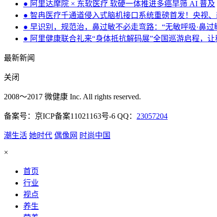
● 阿里达摩院 × 东软医疗 软硬一体推进多癌早筛 AI 普及
● 智冉医疗千通道侵入式脑机接口系统重磅首发！央视
● 早识别，规范治，鼻过敏不必走弯路：“无敏呼吸·鼻
● 阿里健康联合礼来“身体抵抗解码展”全国巡游启程，让
最新新闻
关闭
2008～2017 微健康 Inc. All rights reserved.
备案号：京ICP备案11021163号-6 QQ：
23057204
潮生活
她时代
偶像网
时尚中国
×
首页
行业
视点
养生