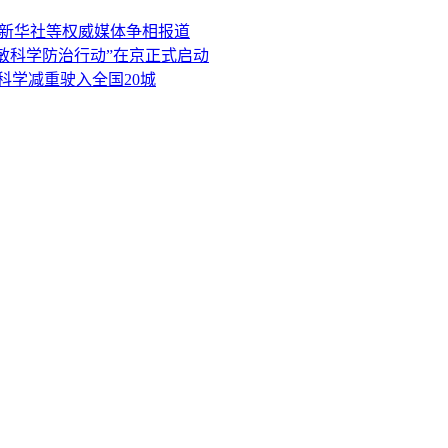
、新华社等权威媒体争相报道
过敏科学防治行动”在京正式启动
科学减重驶入全国20城