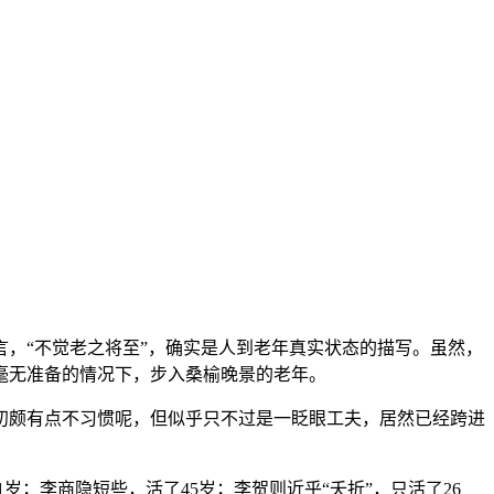
，“不觉老之将至”，确实是人到老年真实状态的描写。虽然，
毫无准备的情况下，步入桑榆晚景的老年。
初颇有点不习惯呢，但似乎只不过是一眨眼工夫，居然已经跨进
岁；李商隐短些，活了45岁；李贺则近乎“夭折”，只活了26