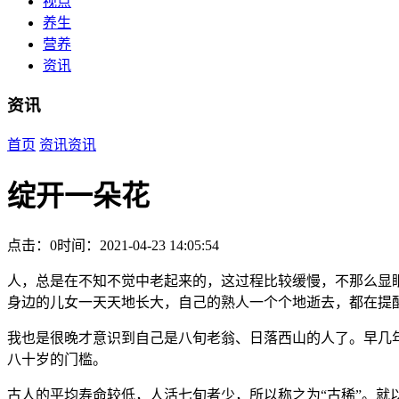
视点
养生
营养
资讯
资讯
首页
资讯
资讯
绽开一朵花
点击：0
时间：2021-04-23 14:05:54
人，总是在不知不觉中老起来的，这过程比较缓慢，不那么显
身边的儿女一天天地长大，自己的熟人一个个地逝去，都在提
我也是很晚才意识到自己是八旬老翁、日落西山的人了。早几
八十岁的门槛。
古人的平均寿命较低，人活七旬者少，所以称之为“古稀”。就以