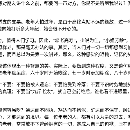
每对朋友讲什么之前，都要问一声对方，你是不是听到我说过？
透支的支票。老年人怕过年，是由于离终点站不远的缘故，过一
地向她打听多大年纪，她会很不开心的。
为，值得人们学习。因此，“您老高寿”，少说为佳，“小姐芳龄
照样老，那是毫无办法的事。其实，当人们对一切一切都感到习
翻，而且总以为是第一次讲述，那么，这种感觉的迟钝，记忆的
应该体现出一种智慧的美。实际上，要做到这种程度，又是谈何
是老年痴呆症，六十岁时开始糊涂，七十岁时更加糊涂，八十岁
个不要：不要怕被人遗忘；不要怕受到冷落；不要不识时务地抛
的真理；不要当“九斤老太”，就自己空前绝后，谁也看不进眼里
谈何容易呀？通达而不固执，豁达而不拘泥，旷达而不保守，顺
心，才能达到的境界。每一位年老的人，都有引以为豪的过去，
的老者，常常放不下曾经拥有的一切，遂成为自己的包袱，压在