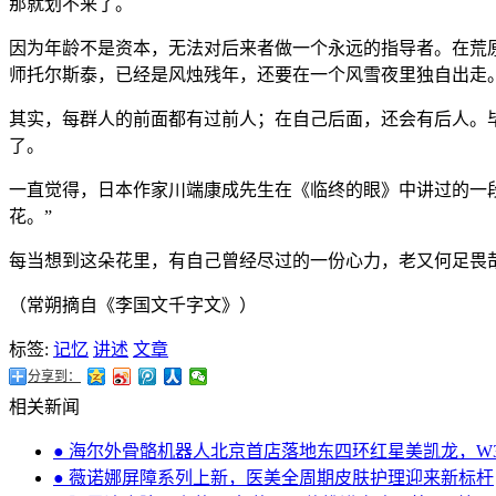
那就划不来了。
因为年龄不是资本，无法对后来者做一个永远的指导者。在荒
师托尔斯泰，已经是风烛残年，还要在一个风雪夜里独自出走
其实，每群人的前面都有过前人；在自己后面，还会有后人。
了。
一直觉得，日本作家川端康成先生在《临终的眼》中讲过的一
花。”
每当想到这朵花里，有自己曾经尽过的一份心力，老又何足畏
（常朔摘自《李国文千字文》）
标签:
记忆
讲述
文章
分享到：
相关新闻
● 海尔外骨骼机器人北京首店落地东四环红星美凯龙，W
● 薇诺娜屏障系列上新，医美全周期皮肤护理迎来新标杆