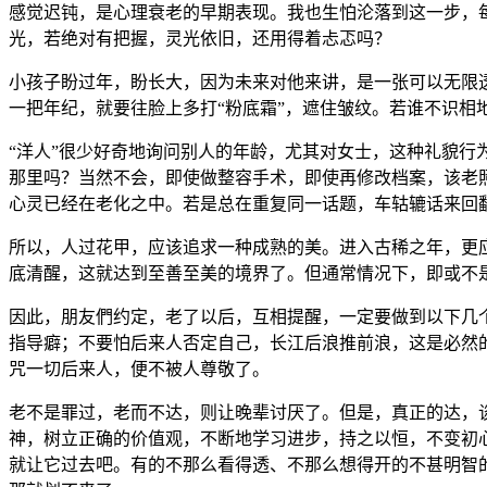
感觉迟钝，是心理衰老的早期表现。我也生怕沦落到这一步，
光，若绝对有把握，灵光依旧，还用得着忐忑吗？
小孩子盼过年，盼长大，因为未来对他来讲，是一张可以无限
一把年纪，就要往脸上多打“粉底霜”，遮住皱纹。若谁不识相
“洋人”很少好奇地询问别人的年龄，尤其对女士，这种礼貌行
那里吗？当然不会，即使做整容手术，即使再修改档案，该老
心灵已经在老化之中。若是总在重复同一话题，车轱辘话来回
所以，人过花甲，应该追求一种成熟的美。进入古稀之年，更
底清醒，这就达到至善至美的境界了。但通常情况下，即或不
因此，朋友們约定，老了以后，互相提醒，一定要做到以下几
指导癖；不要怕后来人否定自己，长江后浪推前浪，这是必然
咒一切后来人，便不被人尊敬了。
老不是罪过，老而不达，则让晚辈讨厌了。但是，真正的达，
神，树立正确的价值观，不断地学习进步，持之以恒，不变初
就让它过去吧。有的不那么看得透、不那么想得开的不甚明智