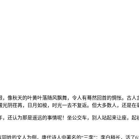
眼，像秋天的叶黄叶落随风飘舞，令人有蓦然回首的惆怅。古人言
醒光阴荏苒，日月如梭，时光一去不复返。但大多数人，还是在
年，还认为那是遥远的事情呢！坐公交车，别人站起来让座，起
同姓的文人为例，唐代诗人中著名的“三李”：李白稍长，活了61