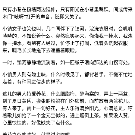
只有小巷在粉墙两边延伸，只有阳光在小巷里跳跃。间或传来
木门“吱呀”打开的声音，随即又关了。
小镇女子也笑也叫，几个同伴下了镇河，浣洗衣服时，会叽叽
喳喳的，不知说着什么。突然疯笑起来，你浇我一捧水，我浇
你一捧水。看到有人经过，忙停止了打闹，低着头洗起衣服
来，睫毛长长地拖下去遮盖着眼睑。
一时，镇河静静地流淌着，如一匹缎子滑向那边的山拐弯处。
小镇男人则有隐士味，什么时候见了，都背着手，不慌不忙地
走着，有种闲庭信步的样子。
这儿的男人特爱养花，什么胭脂梅、醉海棠的，弄上一两盆，
到了夏日黄昏，搬张躺椅躺在门外廊前，面前放着两盆花儿。
有人来了，赞上一句好花，主人乐得满脸阳光，心满意足，哼
着歌儿如拾了一个金元宝似的，递上烟倒上茶。如果没人赞，
心里怏怏的，好像缺失了点什么。
养花之外的嗜好，就是讲究吃喝。