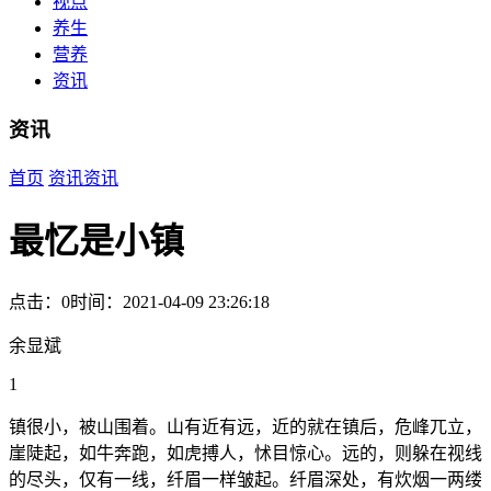
视点
养生
营养
资讯
资讯
首页
资讯
资讯
最忆是小镇
点击：0
时间：2021-04-09 23:26:18
余显斌
1
镇很小，被山围着。山有近有远，近的就在镇后，危峰兀立，
崖陡起，如牛奔跑，如虎搏人，怵目惊心。远的，则躲在视线
的尽头，仅有一线，纤眉一样皱起。纤眉深处，有炊烟一两缕