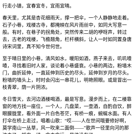
行走小镇，宜春宜冬，宜雨宜晴。
春天里，尤其是杏花细雨天，撑一把伞，一个人静静地走着。
石子小巷，戏楼古寺，都掩映在风片雨丝中，如同大写意一
般。有时，在巷子的拐角处，突然传来二胡的咿呀声，转过
去，古老的戏楼，飞檐翘角，栏杆横斜，让人一时如同置身唐
诗宋词里，真不知今世何世。
至于晴日里的小巷，清风如水，暖阳如酒，燕子来去，叽叽喳
喳，寻找着旧时人家，谈论着小巷盛衰。小巷的两边，粉墙木
门，曲折延伸，一直延伸到历史的尽头，延伸到岁月的尽头。
粉墙的墙头上，时时会闪出一串花儿，明艳照眼。或是冒出一
枝青翠，荫一片阴浓。
冬日雪天，去河边酒楼喝酒，最是写意。漫步而上，在二楼靠
窗的地方找一座位，一个人，几盘菜，一壶酒，自酌自饮，醉
眼朦胧里，看外面一片白色苍茫，有桥一痕，蜿蜒水面。有人
打伞在桥上走过，唱着山歌：“哎——人在世间哦要修好啊，
莫学南山一丛草，风一吹来二面倒——”歌声一径里向河的那