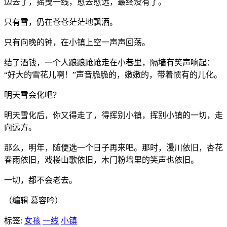
边去了，摇曳一线，愈去愈远，最终没有了。
只有雪，仍在苍苍茫茫地飘洒。
只有向晚的钟，在小镇上空一声声回荡。
结了酒钱，一个人踉踉跄跄走在小巷里，隔墙有笑声响起：
“好大的雪花儿啊！”声音脆脆的，嫩嫩的，带着惯有的儿化。
明天雪会化吧？
明天雪化后，你又得走了，得挥别小镇，挥别小镇的一切，走
向远方。
那么，明年，随便选一个日子再来吧。那时，漫川依旧，杏花
春雨依旧，戏楼山歌依旧，木门粉墙里的笑声也依旧。
一切，都不会老去。
（编辑 慕容吟）
标签:
女孩
一线
小镇