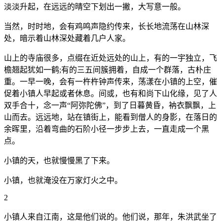
淡淡升起，在远远的晴空下划出一撇，大写意一般。
当然，时时地，会有鸡鸣声隐约传来，长长地流荡在山林深
处，暗示着山林深处藏着几户人家。
山上的寺庙很多，点缀在近处远处的山上，有的一宇独立，飞
檐翘起犹如一鹤;有的三五间簇拥着，自成一个群落，古朴庄
重。一早一晚，会有一杵杵钟声传来，荡漾在小镇的上空，催
促着小镇人早起或者休息。间或，也有和尚下山化缘，见了人
双手合十，念一声“阿弥陀佛”，到了日暮黄昏，衲衣飘飘，上
山而去。远远地，站在镇街上，能看到僧人的身影，在落日的
余晖里，沿着弯曲的石阶小径一步步上去，一直走成一个黑
点。
小镇的天，也就慢慢黑了下来。
小镇，也就淹没在万家灯火之中。
2
小镇人来自江南，这是他们说的。他们说，那年，朱洪武坐了