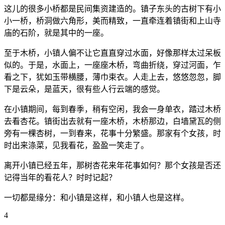
这儿的很多小桥都是民间集资建造的。镇子东头的古树下有小
小一桥，桥洞做六角形，美而精致，一直牵连着镇街和上山寺
庙的石阶，就是其中的一座。
至于木桥，小镇人偏不让它直直穿过水面，好像那样太过呆板
似的。于是，水面上，一座座木桥，弯曲折绕，穿过河面，乍
看之下，犹如玉带横腰，薄巾束衣。人走上去，悠悠忽忽，脚
下是云朵，是蓝天，很有些人行云端的感觉。
在小镇期间，每到春季，稍有空闲，我会一身单衣，踏过木桥
去看杏花。镇街出去就有一座木桥，木桥那边，白墙黛瓦的侧
旁有一棵杏树，一到春来，花事十分繁盛。那家有个女孩，时
时出来涤菜，见我看花，盈盈一笑走了。
离开小镇已经五年，那树杏花来年花事如何？那个女孩是否还
记得当年的看花人？时时记起？
一切都是缘分：和小镇是这样，和小镇人也是这样。
4