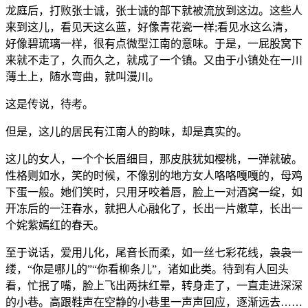
龙庭后，打败张士诚，张士诚的部下就被流放到这边。这些人
来到这儿，看见天这么蓝，好像青花瓷一样;看见水这么清，
好像碧琉璃一样，很有点微型江南的意味。于是，一屁股窝下
来就不走了，久而久之，就成了一个镇。又由于小镇处在一川
薄土上，随水弯曲，就叫漫川。
这是传说，待考。
但是，这儿的居民有江南人的韵味，却是真实的。
这儿的女人，一个个长眉细目，那皮肤犹如樱桃，一弹就破。
性格则如水，笑的时候，不像别的地方女人咯咯嘎嘎的，母鸡
下蛋一般。她们笑时，只用牙咬着唇，脸上一对酒窝一绽，如
开冻后的一汪春水，就把人心融化了，长出一片嫩草，长出一
个姹紫嫣红的春天。
至于说话，爱用儿化，尾音长而柔，如一丝七彩花线，袅袅一
缕，“你是哪儿的”“你看柳条儿”，诸如此类。待到有人回头
看，忙抿了嘴，脸上飞出两抹红晕，转身走了，一直走进深深
的小巷。高跟鞋声在空静的小巷里一声声回应，逐渐远去……