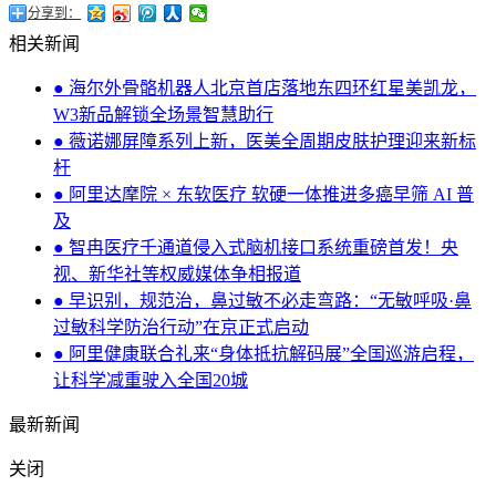
分享到：
相关新闻
● 海尔外骨骼机器人北京首店落地东四环红星美凯龙，
W3新品解锁全场景智慧助行
● 薇诺娜屏障系列上新，医美全周期皮肤护理迎来新标
杆
● 阿里达摩院 × 东软医疗 软硬一体推进多癌早筛 AI 普
及
● 智冉医疗千通道侵入式脑机接口系统重磅首发！央
视、新华社等权威媒体争相报道
● 早识别，规范治，鼻过敏不必走弯路：“无敏呼吸·鼻
过敏科学防治行动”在京正式启动
● 阿里健康联合礼来“身体抵抗解码展”全国巡游启程，
让科学减重驶入全国20城
最新新闻
关闭