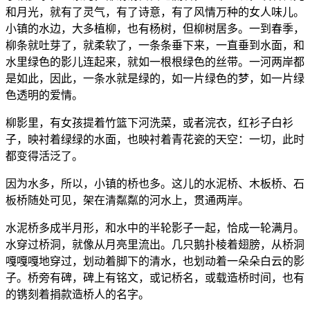
和月光，就有了灵气，有了诗意，有了风情万种的女人味儿。
小镇的水边，大多植柳，也有杨树，但柳树居多。一到春季，
柳条就吐芽了，就柔软了，一条条垂下来，一直垂到水面，和
水里绿色的影儿连起来，就如一根根绿色的丝带。一河两岸都
是如此，因此，一条水就是绿的，如一片绿色的梦，如一片绿
色透明的爱情。
柳影里，有女孩提着竹篮下河洗菜，或者浣衣，红衫子白衫
子，映衬着绿绿的水面，也映衬着青花瓷的天空：一切，此时
都变得活泛了。
因为水多，所以，小镇的桥也多。这儿的水泥桥、木板桥、石
板桥随处可见，架在清粼粼的河水上，贯通两岸。
水泥桥多成半月形，和水中的半轮影子一起，恰成一轮满月。
水穿过桥洞，就像从月亮里流出。几只鹅扑棱着翅膀，从桥洞
嘎嘎嘎地穿过，划动着脚下的清水，也划动着一朵朵白云的影
子。桥旁有碑，碑上有铭文，或记桥名，或载造桥时间，也有
的镌刻着捐款造桥人的名字。