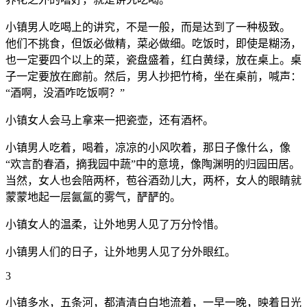
小镇男人吃喝上的讲究，不是一般，而是达到了一种极致。
他们不挑食，但饭必做精，菜必做细。吃饭时，即使是糊汤，
也一定要四个以上的菜，瓷盘盛着，红白黄绿，放在桌上。桌
子一定要放在廊前。然后，男人抄把竹椅，坐在桌前，喊声：
“酒啊，没酒咋吃饭啊？”
小镇女人会马上拿来一把瓷壶，还有酒杯。
小镇男人吃着，喝着，凉凉的小风吹着，那日子像什么，像
“欢言酌春酒，摘我园中蔬”中的意境，像陶渊明的归园田居。
当然，女人也会陪两杯，苞谷酒劲儿大，两杯，女人的眼睛就
蒙蒙地起一层氤氲的雾气，酽酽的。
小镇女人的温柔，让外地男人见了万分怜惜。
小镇男人们的日子，让外地男人见了分外眼红。
3
小镇多水，五条河，都清清白白地流着，一早一晚，映着日光