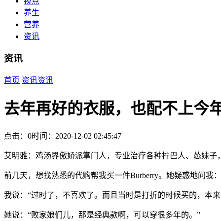
视点
养生
营养
资讯
资讯
首页
资讯
资讯
去年再好的衣服，也配不上今
点击：0
时间：2020-12-02 02:45:47
艾明雅：鸡汤界傲娇派掌门人，专业治疗各种拧巴人、怂妹子，
前几天，想找熟悉的代购帮我买一件Burberry。她疑惑地问我
我说：“过时了，不喜欢了。而且当时是打折的时候买的，本来
她说：“败家娘们儿，那是经典款啊，可以穿很多年的。”