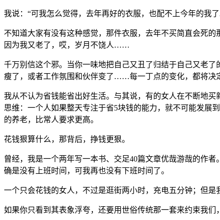
我说：“可我怎么觉得，去年再好的衣服，也配不上今年的我了
不知道大家有没有这种感觉，那件衣服，去年不买简直会死的
因为我又老了，哎，岁月不饶人……
千万别信这个邪。当你一味地把自己又丑了归结于自己又老了
瘦了，或者工作氛围和伙伴变了……每一丁点的变化，都将决
我从不认为省钱能省出好生活。与其说，有的女人在不断地买
思维：一个人如果整天专注于省5块钱的能力，就不可能发展到
的养老，比常人要求更高。
花钱狠算什么，那背后，挣钱更狠。
曾经，我是一个两年写一本书、交足40篇文章优哉游哉的作者
确是没有上班时间，可我再也没有下班时间了。
一个只会花钱的女人，不过是逛街两小时，充电五分钟；但是
如果你只看到其表象浮夸，还要用世俗传统那一套来约束我们