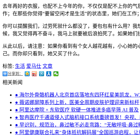
去年再好的衣服，也配不上今年的你，不仅仅是配不上你的气
作；在那些你觉得“要留空闲才是生活”的状态里，她们在工作
你可以提醒我们，过劳死就什么都没了，要包包有什么用？我
候，我又觉得再不奋斗，我马上就要被后浪拍死了。如果她们
从此以后，请注意：如果你看到有个女人越花越有，小心她的
己。而你却只看到，她又买了什么。
标签:
生活
爱马仕
文章
分享到：
相关新闻
● 海尔外骨骼机器人北京首店落地东四环红星美凯龙，W
● 薇诺娜屏障系列上新，医美全周期皮肤护理迎来新标杆
● 阿里达摩院 × 东软医疗 软硬一体推进多癌早筛 AI 普及
● 智冉医疗千通道侵入式脑机接口系统重磅首发！央视
● 早识别，规范治，鼻过敏不必走弯路：“无敏呼吸·鼻
● 阿里健康联合礼来“身体抵抗解码展”全国巡游启程，让