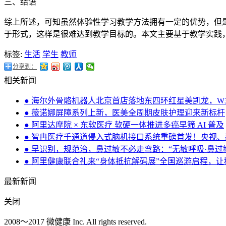
三、结语
综上所述，可知虽然体验性学习教学方法拥有一定的优势，但
于形式，这样是很难达到教学目标的。本文主要基于教学实践
标签:
生活
学生
教师
分享到：
相关新闻
● 海尔外骨骼机器人北京首店落地东四环红星美凯龙，W
● 薇诺娜屏障系列上新，医美全周期皮肤护理迎来新标杆
● 阿里达摩院 × 东软医疗 软硬一体推进多癌早筛 AI 普及
● 智冉医疗千通道侵入式脑机接口系统重磅首发！央视
● 早识别，规范治，鼻过敏不必走弯路：“无敏呼吸·鼻
● 阿里健康联合礼来“身体抵抗解码展”全国巡游启程，让
最新新闻
关闭
2008～2017 微健康 Inc. All rights reserved.