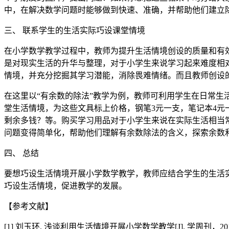
中，在解决数学问题时能够做到快速、准确，并帮助他们建立
三、 联系学生的生活实际巧设课堂情境
在小学数学教学过程中，教师为提升生活情境创设的质量和有
是对现实生活的升华与整理，对于小学生来说学习起来难度相
情境，并充分挖掘其学习潜能，消除畏难情绪。而且教师创设
在这里以“有余数的除法”教学为例，教师可利用学生在日常
堂生活情境，为这些文具标上价格，钢笔3元一支，笔记本4元一
剩余多钱？等。购买学习用品对于小学生来说在实际生活相当
问题变得简单化，帮助他们理解有余数除法的含义，探索余数
四、 总结
要想巧设生活情境开展小学数学教学，教师应结合学生的生活
巧设生活情境，促进教学的发展。
【参考文献】
[1] 刘玉环. 浅谈利用生活情境开展小学数学教学[J]. 学周刊，2015