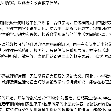
习和探究，以此全面改善教学质量。
在愉悦轻松的环境中独立思考、合作学习，在这样的氛围中能够
境，将教学内容变得生活化，结合生活现象展开教学，将知识教
学生的学习动力和兴趣，拉近数学知识与他们生活之间的距离，
，在课前教师可与他们讨论钟表方面的知识，由于在实际生活中经
认识往往是笼统的、片面的，只是停留在感知层面，并没有形成
的各种指针、数字等，当他们认识钟面上的数字之后，可进行拓
不透或理解片面，无法掌握语言蕴藏的深刻含义。因此，小学数
。教师运用生活化语言巧妙创设教学情境讲解知识，能够在心理
识的开始，除法的含义是以“平均分”为基础，在现实生活中小学
春节期间你们家里来了4位亲戚家的小朋友做客，妈妈为他们准备
家，应该怎样分？利用这种生活化的教学语言和情境，能够让小