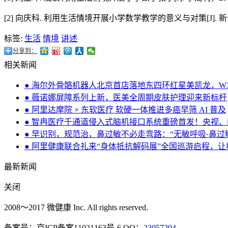
[2] 向庆科. 利用生活情境开展小学数学教学的意义与对策[J]. 新课
标签:
生活
情境
讲述
分享到：
相关新闻
● 海尔外骨骼机器人北京首店落地东四环红星美凯龙，W
● 薇诺娜屏障系列上新，医美全周期皮肤护理迎来新标杆
● 阿里达摩院 × 东软医疗 软硬一体推进多癌早筛 AI 普及
● 智冉医疗千通道侵入式脑机接口系统重磅首发！央视
● 早识别，规范治，鼻过敏不必走弯路：“无敏呼吸·鼻
● 阿里健康联合礼来“身体抵抗解码展”全国巡游启程，让
最新新闻
关闭
2008～2017 微健康 Inc. All rights reserved.
备案号：京ICP备案11021163号-6 QQ：
23057204