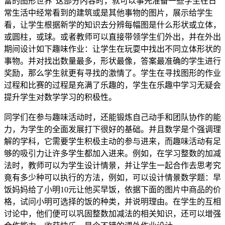
富的图形世界”这部分内容时，就可以事先准备一些学生在日
常生活中经常看到的建筑或是其他事物的图片，展示给学生
看，让学生根据新学的知识去分辨每幅图是什么形状或立体，
或圆柱，或球。或者教师可以直接带领学生们外出，并在外出
期间设计如下趣味作业：让学生在玩耍中找出不同立体形状的
事物。并对找出数量最多，形状最像，答案最准确的学生进行
奖励，那么学生就更有寻找的激情了。学生在寻找图形的作业
过程和比赛的过程是充满了乐趣的，学生在乐趣中学习无疑会
提升学生对数学学习的积极性。
同学们在参与趣味活动时，还能锻炼自己动手和团队协作的能
力，为学生的全面发展打下很好的基础。并且数学是个强调理
解的学科，它需要学生积极主动的参与进来，而趣味活动有足
够的吸引力让许多学生都加入进来。例如，在学习整数的加减
法时，教师可以为学生设计情景，并让学生一起合作去思考究
竟有多少种可以执行的方法，例如，可以设计情景数学题：早
饭妈妈给了小明10元让他买早饭，依据下面的图片中商品的价
格，试问小明可选择的饭的种类，并说明理由。在学生的互相
讨论中，他们便可以巩固整数加减法的相关知识，还可以增强