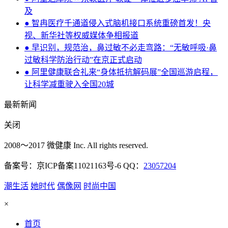
及
● 智冉医疗千通道侵入式脑机接口系统重磅首发！央
视、新华社等权威媒体争相报道
● 早识别，规范治，鼻过敏不必走弯路：“无敏呼吸·鼻
过敏科学防治行动”在京正式启动
● 阿里健康联合礼来“身体抵抗解码展”全国巡游启程，
让科学减重驶入全国20城
最新新闻
关闭
2008～2017 微健康 Inc. All rights reserved.
备案号：京ICP备案11021163号-6 QQ：
23057204
潮生活
她时代
偶像网
时尚中国
×
首页