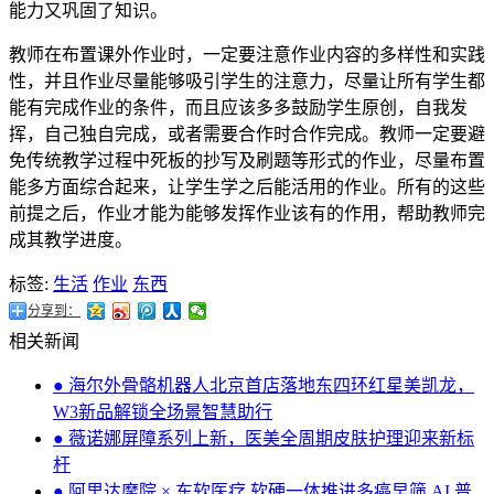
能力又巩固了知识。
教师在布置课外作业时，一定要注意作业内容的多样性和实践
性，并且作业尽量能够吸引学生的注意力，尽量让所有学生都
能有完成作业的条件，而且应该多多鼓励学生原创，自我发
挥，自己独自完成，或者需要合作时合作完成。教师一定要避
免传统教学过程中死板的抄写及刷题等形式的作业，尽量布置
能多方面综合起来，让学生学之后能活用的作业。所有的这些
前提之后，作业才能为能够发挥作业该有的作用，帮助教师完
成其教学进度。
标签:
生活
作业
东西
分享到：
相关新闻
● 海尔外骨骼机器人北京首店落地东四环红星美凯龙，
W3新品解锁全场景智慧助行
● 薇诺娜屏障系列上新，医美全周期皮肤护理迎来新标
杆
● 阿里达摩院 × 东软医疗 软硬一体推进多癌早筛 AI 普