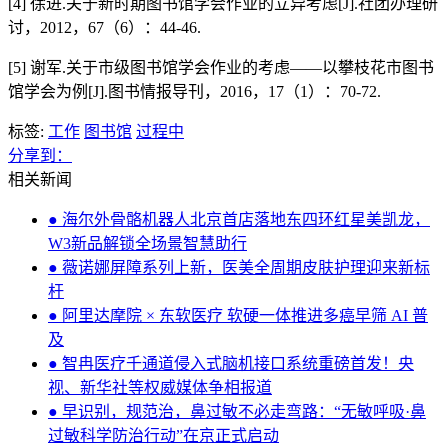
[4] 徐进.关于新时期图书馆学会作业的立异考虑[J].社团办理研
讨，2012，67（6）：44-46.
[5] 谢军.关于市级图书馆学会作业的考虑——以攀枝花市图书
馆学会为例[J].图书情报导刊，2016，17（1）：70-72.
标签:
工作
图书馆
过程中
分享到：
相关新闻
● 海尔外骨骼机器人北京首店落地东四环红星美凯龙，
W3新品解锁全场景智慧助行
● 薇诺娜屏障系列上新，医美全周期皮肤护理迎来新标
杆
● 阿里达摩院 × 东软医疗 软硬一体推进多癌早筛 AI 普
及
● 智冉医疗千通道侵入式脑机接口系统重磅首发！央
视、新华社等权威媒体争相报道
● 早识别，规范治，鼻过敏不必走弯路：“无敏呼吸·鼻
过敏科学防治行动”在京正式启动