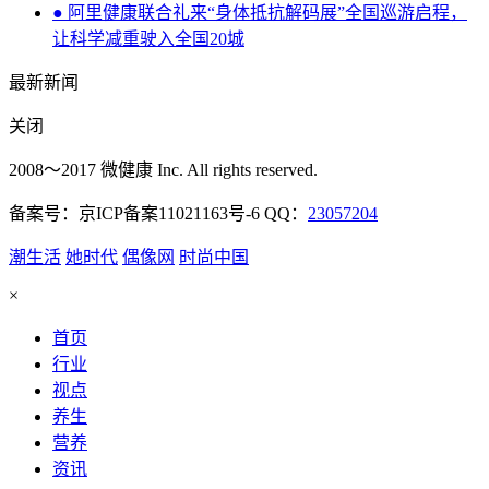
● 阿里健康联合礼来“身体抵抗解码展”全国巡游启程，
让科学减重驶入全国20城
最新新闻
关闭
2008～2017 微健康 Inc. All rights reserved.
备案号：京ICP备案11021163号-6 QQ：
23057204
潮生活
她时代
偶像网
时尚中国
×
首页
行业
视点
养生
营养
资讯