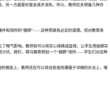
消，另一方面爱好度会逐步消失。所以，教师应多预备几种办
件和场所的“捆绑”——这种思路有必定的道理。但对教育来
生了晦气影响。教师就可以将实心球换成篮球，让学生用抛掷实
沙坑、跨栏、跳马箱等规划一个“越野”场所——学生们对这种
则的根底上，教师还应可以将这些准则遵循于详细的办法上，唯