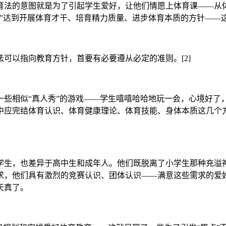
育法的意图就是为了引起学生爱好，让他们情愿上体育课——从
”达到开展体育才干、培育精力质量、进步体育本质的方针——这
可以指向教育方针，首要有必要遵从必定的准则。[2]
一些相似“真人秀”的游戏——学生嘻嘻哈哈地玩一会，心境好了
中应完结体育认识、体育健康理论、体育技能、身体本质这几个
学生，也差异于高中生和成年人。他们既脱离了小学生那种充溢
求，他们具有激烈的竞赛认识、团体认识——满意这些需求的爱好
天真了。