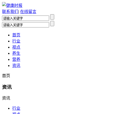
联系我们
|
在线留言
首页
行业
视点
养生
营养
资讯
首页
资讯
资讯
行业