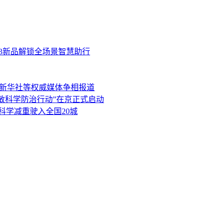
3新品解锁全场景智慧助行
、新华社等权威媒体争相报道
过敏科学防治行动”在京正式启动
科学减重驶入全国20城