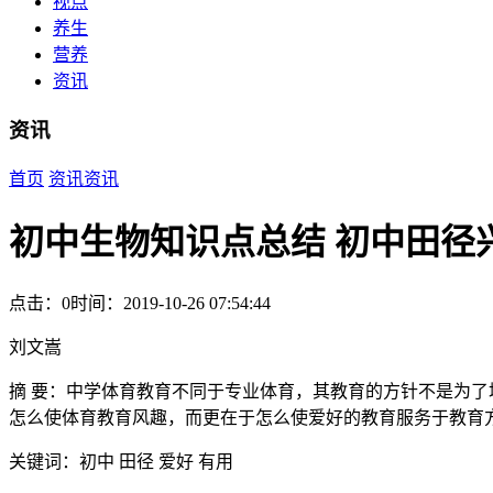
视点
养生
营养
资讯
资讯
首页
资讯
资讯
初中生物知识点总结 初中田径
点击：0
时间：2019-10-26 07:54:44
刘文嵩
摘 要：中学体育教育不同于专业体育，其教育的方针不是为
怎么使体育教育风趣，而更在于怎么使爱好的教育服务于教育
关键词：初中 田径 爱好 有用