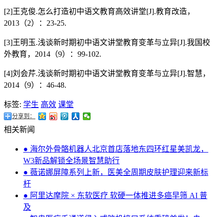
[2]王克俊.怎么打造初中语文教育高效讲堂[J].教育改造，
2013（2）：23-25.
[3]王明玉.浅谈新时期初中语文讲堂教育变革与立异[J].我国校
外教育，2014（9）：99-102.
[4]刘会芹.浅谈新时期初中语文讲堂教育变革与立异[J].智慧，
2014（9）：46-48.
标签:
学生
高效
课堂
分享到：
相关新闻
● 海尔外骨骼机器人北京首店落地东四环红星美凯龙，
W3新品解锁全场景智慧助行
● 薇诺娜屏障系列上新，医美全周期皮肤护理迎来新标
杆
● 阿里达摩院 × 东软医疗 软硬一体推进多癌早筛 AI 普
及