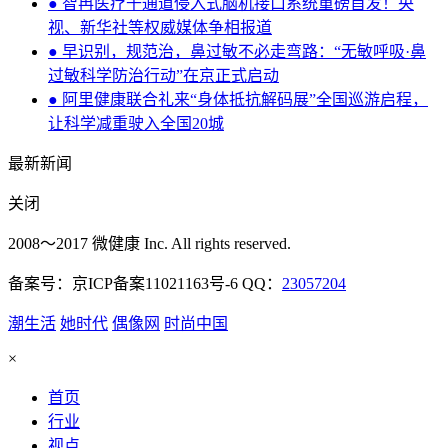
● 智冉医疗千通道侵入式脑机接口系统重磅首发！央
视、新华社等权威媒体争相报道
● 早识别，规范治，鼻过敏不必走弯路：“无敏呼吸·鼻
过敏科学防治行动”在京正式启动
● 阿里健康联合礼来“身体抵抗解码展”全国巡游启程，
让科学减重驶入全国20城
最新新闻
关闭
2008～2017 微健康 Inc. All rights reserved.
备案号：京ICP备案11021163号-6 QQ：
23057204
潮生活
她时代
偶像网
时尚中国
×
首页
行业
视点