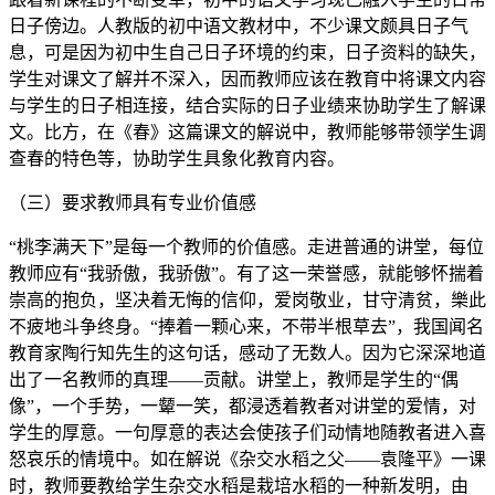
日子傍边。人教版的初中语文教材中，不少课文颇具日子气
息，可是因为初中生自己日子环境的约束，日子资料的缺失，
学生对课文了解并不深入，因而教师应该在教育中将课文内容
与学生的日子相连接，结合实际的日子业绩来协助学生了解课
文。比方，在《春》这篇课文的解说中，教师能够带领学生调
查春的特色等，协助学生具象化教育内容。
（三）要求教师具有专业价值感
“桃李满天下”是每一个教师的价值感。走进普通的讲堂，每位
教师应有“我骄傲，我骄傲”。有了这一荣誉感，就能够怀揣着
崇高的抱负，坚决着无悔的信仰，爱岗敬业，甘守清贫，樂此
不疲地斗争终身。“捧着一颗心来，不带半根草去”，我国闻名
教育家陶行知先生的这句话，感动了无数人。因为它深深地道
出了一名教师的真理——贡献。讲堂上，教师是学生的“偶
像”，一个手势，一颦一笑，都浸透着教者对讲堂的爱情，对
学生的厚意。一句厚意的表达会使孩子们动情地随教者进入喜
怒哀乐的情境中。如在解说《杂交水稻之父——袁隆平》一课
时，教师要教给学生杂交水稻是栽培水稻的一种新发明，由