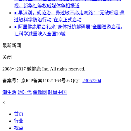
视、新华社等权威媒体争相报道
● 早识别，规范治，鼻过敏不必走弯路：“无敏呼吸·鼻
过敏科学防治行动”在京正式启动
● 阿里健康联合礼来“身体抵抗解码展”全国巡游启程，
让科学减重驶入全国20城
最新新闻
关闭
2008～2017 微健康 Inc. All rights reserved.
备案号：京ICP备案11021163号-6 QQ：
23057204
潮生活
她时代
偶像网
时尚中国
×
首页
行业
视点