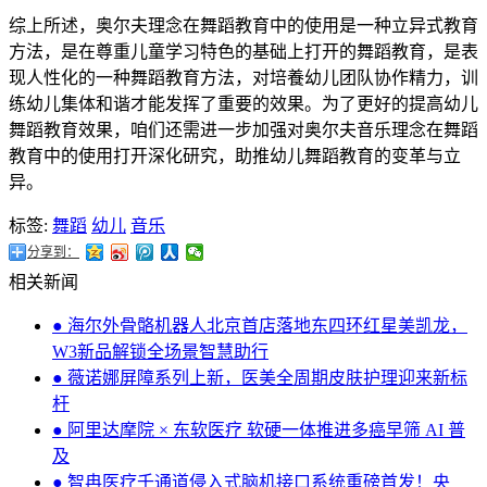
综上所述，奥尔夫理念在舞蹈教育中的使用是一种立异式教育
方法，是在尊重儿童学习特色的基础上打开的舞蹈教育，是表
现人性化的一种舞蹈教育方法，对培養幼儿团队协作精力，训
练幼儿集体和谐才能发挥了重要的效果。为了更好的提高幼儿
舞蹈教育效果，咱们还需进一步加强对奥尔夫音乐理念在舞蹈
教育中的使用打开深化研究，助推幼儿舞蹈教育的变革与立
异。
标签:
舞蹈
幼儿
音乐
分享到：
相关新闻
● 海尔外骨骼机器人北京首店落地东四环红星美凯龙，
W3新品解锁全场景智慧助行
● 薇诺娜屏障系列上新，医美全周期皮肤护理迎来新标
杆
● 阿里达摩院 × 东软医疗 软硬一体推进多癌早筛 AI 普
及
● 智冉医疗千通道侵入式脑机接口系统重磅首发！央