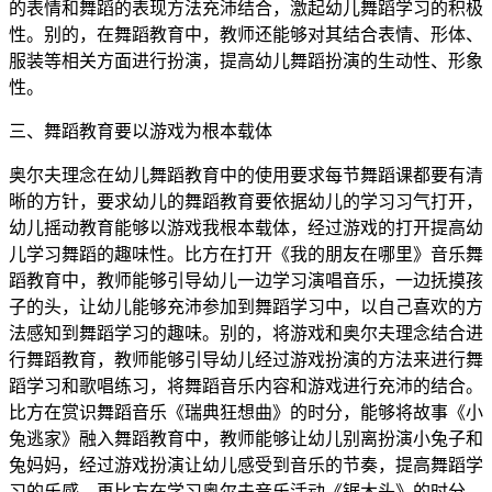
的表情和舞蹈的表现方法充沛结合，激起幼儿舞蹈学习的积极
性。别的，在舞蹈教育中，教师还能够对其结合表情、形体、
服装等相关方面进行扮演，提高幼儿舞蹈扮演的生动性、形象
性。
三、舞蹈教育要以游戏为根本载体
奥尔夫理念在幼儿舞蹈教育中的使用要求每节舞蹈课都要有清
晰的方针，要求幼儿的舞蹈教育要依据幼儿的学习习气打开，
幼儿摇动教育能够以游戏我根本载体，经过游戏的打开提高幼
儿学习舞蹈的趣味性。比方在打开《我的朋友在哪里》音乐舞
蹈教育中，教师能够引导幼儿一边学习演唱音乐，一边抚摸孩
子的头，让幼儿能够充沛参加到舞蹈学习中，以自己喜欢的方
法感知到舞蹈学习的趣味。别的，将游戏和奥尔夫理念结合进
行舞蹈教育，教师能够引导幼儿经过游戏扮演的方法来进行舞
蹈学习和歌唱练习，将舞蹈音乐内容和游戏进行充沛的结合。
比方在赏识舞蹈音乐《瑞典狂想曲》的时分，能够将故事《小
兔逃家》融入舞蹈教育中，教师能够让幼儿别离扮演小兔子和
兔妈妈，经过游戏扮演让幼儿感受到音乐的节奏，提高舞蹈学
习的乐感。再比方在学习奥尔夫音乐活动《锯木头》的时分，